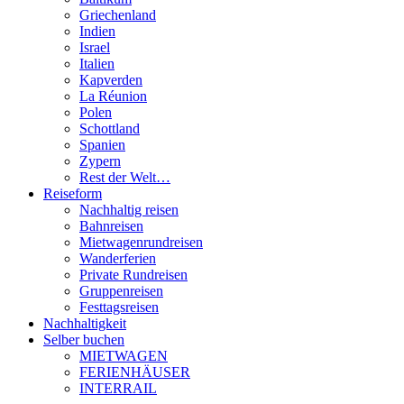
Griechenland
Indien
Israel
Italien
Kapverden
La Réunion
Polen
Schottland
Spanien
Zypern
Rest der Welt…
Reiseform
Nachhaltig reisen
Bahnreisen
Mietwagenrundreisen
Wanderferien
Private Rundreisen
Gruppenreisen
Festtagsreisen
Nachhaltigkeit
Selber buchen
MIETWAGEN
FERIENHÄUSER
INTERRAIL