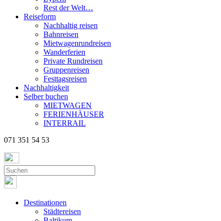
Rest der Welt…
Reiseform
Nachhaltig reisen
Bahnreisen
Mietwagenrundreisen
Wanderferien
Private Rundreisen
Gruppenreisen
Festtagsreisen
Nachhaltigkeit
Selber buchen
MIETWAGEN
FERIENHÄUSER
INTERRAIL
071 351 54 53
Destinationen
Städtereisen
Baltikum