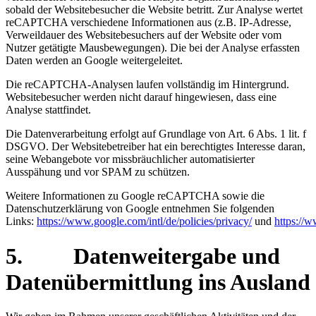
sobald der Websitebesucher die Website betritt. Zur Analyse wertet
reCAPTCHA verschiedene Informationen aus (z.B. IP-Adresse,
Verweildauer des Websitebesuchers auf der Website oder vom
Nutzer getätigte Mausbewegungen). Die bei der Analyse erfassten
Daten werden an Google weitergeleitet.
Die reCAPTCHA-Analysen laufen vollständig im Hintergrund.
Websitebesucher werden nicht darauf hingewiesen, dass eine
Analyse stattfindet.
Die Datenverarbeitung erfolgt auf Grundlage von Art. 6 Abs. 1 lit. f
DSGVO. Der Websitebetreiber hat ein berechtigtes Interesse daran,
seine Webangebote vor missbräuchlicher automatisierter
Ausspähung und vor SPAM zu schützen.
Weitere Informationen zu Google reCAPTCHA sowie die
Datenschutzerklärung von Google entnehmen Sie folgenden
Links:
https://www.google.com/intl/de/policies/privacy/
und
https://
5. Datenweitergabe und
Datenübermittlung ins Ausland