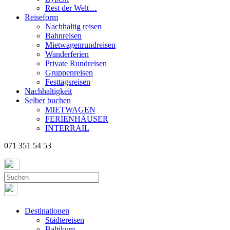
Rest der Welt…
Reiseform
Nachhaltig reisen
Bahnreisen
Mietwagenrundreisen
Wanderferien
Private Rundreisen
Gruppenreisen
Festtagsreisen
Nachhaltigkeit
Selber buchen
MIETWAGEN
FERIENHÄUSER
INTERRAIL
071 351 54 53
Destinationen
Städtereisen
Baltikum