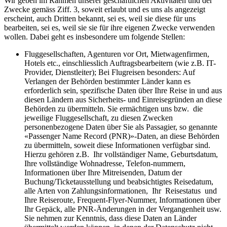
Wir geben im Rahmen unserer geschäftlichen Aktivitäten und der
Zwecke gemäss Ziff. 3, soweit erlaubt und es uns als angezeigt
erscheint, auch Dritten bekannt, sei es, weil sie diese für uns
bearbeiten, sei es, weil sie sie für ihre eigenen Zwecke verwenden
wollen. Dabei geht es insbesondere um folgende Stellen:
Fluggesellschaften, Agenturen vor Ort, Mietwagenfirmen,
Hotels etc., einschliesslich Auftragsbearbeitern (wie z.B. IT-
Provider, Dienstleiter); Bei Flugreisen besonders: Auf
Verlangen der Behörden bestimmter Länder kann es
erforderlich sein, spezifische Daten über Ihre Reise in und aus
diesen Ländern aus Sicherheits- und Einreisegründen an diese
Behörden zu übermitteln. Sie ermächtigen uns bzw. die
jeweilige Fluggesellschaft, zu diesen Zwecken
personenbezogene Daten über Sie als Passagier, so genannte
«Passenger Name Record (PNR)»-Daten, an diese Behörden
zu übermitteln, soweit diese Informationen verfügbar sind.
Hierzu gehören z.B. Ihr vollständiger Name, Geburtsdatum,
Ihre vollständige Wohnadresse, Telefon-nummern,
Informationen über Ihre Mitreisenden, Datum der
Buchung/Ticketausstellung und beabsichtigtes Reisedatum,
alle Arten von Zahlungsinformationen, Ihr Reisestatus und
Ihre Reiseroute, Frequent-Flyer-Nummer, Informationen über
Ihr Gepäck, alle PNR-Änderungen in der Vergangenheit usw.
Sie nehmen zur Kenntnis, dass diese Daten an Länder