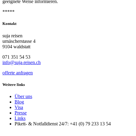
geeignete Weise informieren.
*****
Kontakt
suja reisen
urnäscherstasse 4
9104 waldstatt
071 351 54 53
info@suja-reisen.ch
offerte anfragen
Weitere links
Über uns
Blog
Visa
Presse
Links
Pikett- & Notfalldienst 24/7: +41 (0) 79 233 13 54