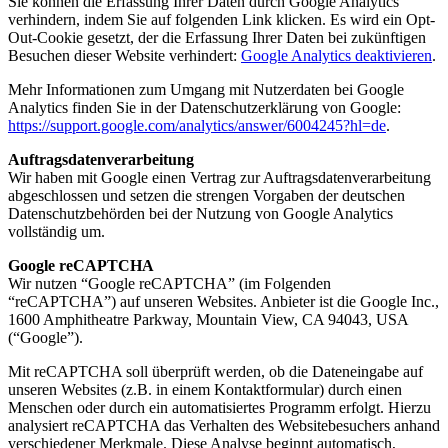
Sie können die Erfassung Ihrer Daten durch Google Analytics
verhindern, indem Sie auf folgenden Link klicken. Es wird ein Opt-
Out-Cookie gesetzt, der die Erfassung Ihrer Daten bei zukünftigen
Besuchen dieser Website verhindert:
Google Analytics deaktivieren
.
Mehr Informationen zum Umgang mit Nutzerdaten bei Google
Analytics finden Sie in der Datenschutzerklärung von Google:
https://support.google.com/analytics/answer/6004245?hl=de
.
Auftragsdatenverarbeitung
Wir haben mit Google einen Vertrag zur Auftragsdatenverarbeitung
abgeschlossen und setzen die strengen Vorgaben der deutschen
Datenschutzbehörden bei der Nutzung von Google Analytics
vollständig um.
Google reCAPTCHA
Wir nutzen “Google reCAPTCHA” (im Folgenden
“reCAPTCHA”) auf unseren Websites. Anbieter ist die Google Inc.,
1600 Amphitheatre Parkway, Mountain View, CA 94043, USA
(“Google”).
Mit reCAPTCHA soll überprüft werden, ob die Dateneingabe auf
unseren Websites (z.B. in einem Kontaktformular) durch einen
Menschen oder durch ein automatisiertes Programm erfolgt. Hierzu
analysiert reCAPTCHA das Verhalten des Websitebesuchers anhand
verschiedener Merkmale. Diese Analyse beginnt automatisch,