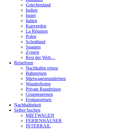
Griechenland
Indien
Israel
Italien
Kapverden
La Réunion
Polen
Schottland
Spanien
Zypern
Rest der Welt…
Reiseform
Nachhaltig reisen
Bahnreisen
Mietwagenrundreisen
Wanderferien
Private Rundreisen
Gruppenreisen
Festtagsreisen
Nachhaltigkeit
Selber buchen
MIETWAGEN
FERIENHÄUSER
INTERRAIL