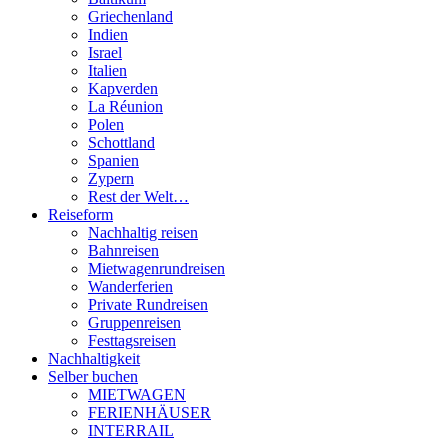
Griechenland
Indien
Israel
Italien
Kapverden
La Réunion
Polen
Schottland
Spanien
Zypern
Rest der Welt…
Reiseform
Nachhaltig reisen
Bahnreisen
Mietwagenrundreisen
Wanderferien
Private Rundreisen
Gruppenreisen
Festtagsreisen
Nachhaltigkeit
Selber buchen
MIETWAGEN
FERIENHÄUSER
INTERRAIL