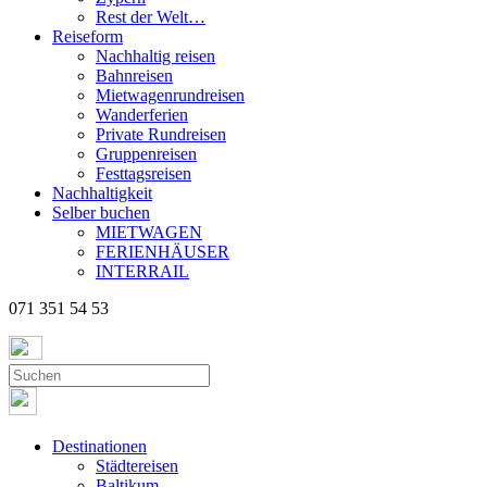
Rest der Welt…
Reiseform
Nachhaltig reisen
Bahnreisen
Mietwagenrundreisen
Wanderferien
Private Rundreisen
Gruppenreisen
Festtagsreisen
Nachhaltigkeit
Selber buchen
MIETWAGEN
FERIENHÄUSER
INTERRAIL
071 351 54 53
Destinationen
Städtereisen
Baltikum