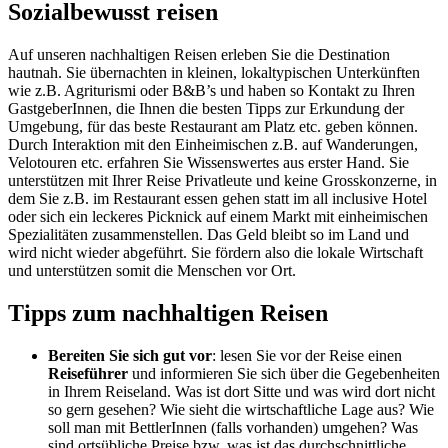
Sozialbewusst reisen
Auf unseren nachhaltigen Reisen erleben Sie die Destination
hautnah. Sie übernachten in kleinen, lokaltypischen Unterkünften
wie z.B. Agriturismi oder B&B’s und haben so Kontakt zu Ihren
GastgeberInnen, die Ihnen die besten Tipps zur Erkundung der
Umgebung, für das beste Restaurant am Platz etc. geben können.
Durch Interaktion mit den Einheimischen z.B. auf Wanderungen,
Velotouren etc. erfahren Sie Wissenswertes aus erster Hand. Sie
unterstützen mit Ihrer Reise Privatleute und keine Grosskonzerne, in
dem Sie z.B. im Restaurant essen gehen statt im all inclusive Hotel
oder sich ein leckeres Picknick auf einem Markt mit einheimischen
Spezialitäten zusammenstellen. Das Geld bleibt so im Land und
wird nicht wieder abgeführt. Sie fördern also die lokale Wirtschaft
und unterstützen somit die Menschen vor Ort.
Tipps zum nachhaltigen Reisen
Bereiten Sie sich gut vor
: lesen Sie vor der Reise einen
Reiseführer
und informieren Sie sich über die Gegebenheiten
in Ihrem Reiseland. Was ist dort Sitte und was wird dort nicht
so gern gesehen? Wie sieht die wirtschaftliche Lage aus? Wie
soll man mit BettlerInnen (falls vorhanden) umgehen? Was
sind ortsübliche Preise bzw. was ist das durchschnittliche