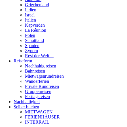
Griechenland
Indien
Israel
Italien
Kapverden
La Réunion
Polen
Schottland
Spanien
Zypern
Rest der Welt…
Reiseform
Nachhaltig reisen
Bahnreisen
Mietwagenrundreisen
Wanderferien
Private Rundreisen
Gruppenreisen
Festtagsreisen
Nachhaltigkeit
Selber buchen
MIETWAGEN
FERIENHÄUSER
INTERRAIL