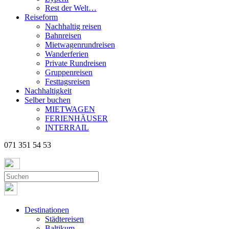
Rest der Welt…
Reiseform
Nachhaltig reisen
Bahnreisen
Mietwagenrundreisen
Wanderferien
Private Rundreisen
Gruppenreisen
Festtagsreisen
Nachhaltigkeit
Selber buchen
MIETWAGEN
FERIENHÄUSER
INTERRAIL
071 351 54 53
Destinationen
Städtereisen
Baltikum