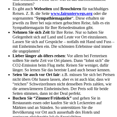
Einkommen?
Es gibt auch
Webseiten
und
Broschüren
für nachhaltiges
Reisen. Z. B. die Seite
www.fairunterwegs.org
oder die
sogenannten “
Sympathiemagazine
“. Diese erhalten sie
jeweils zu Ihrer bei suja reisen gebuchten Reise, falls es ein
Sympathiemagazin für Ihre Reisedestination gibt.
Nehmen Sie sich Zeit
für Ihre Reise. Nur so haben Sie
Gelegenheit sich auf Land und Leute vor Ort einzulassen.
Lassen Sie sich auf Gespräche – notfalls mit Hand und Fuss –
mit Einheimischen ein. Die schönsten Erlebnisse sind immer
die ungeplanten!
Lieber länger als öfters reisen
: Vor allem bei Fernreisen
sollten Sie mehr Zeit vor Ort planen. Dann “lohnt sich” die
CO2-Emission beim Flug mehr. Reisen Sie weniger, dafür
länger. So lernen Sie das bereiste Land auch besser kennen.
Seien Sie auch vor Ort fair
: z.B. müssen Sie sich bei Preisen
nicht übers Ohr hauen lassen, aber es ist auch klar, dass wir
“reichen” SchweizerInnen nicht denselben Preis zahlen, wie
die armen/ärmeren Einheimischen. Der Preis soll für beide
Seiten stimmen, dann ist der Deal perfekt.
Buchen Sie “Zimmer/Frühstück”
und gehen Sie in
Restaurants essen oder kaufen Sie sich Leckereien auf
Märkten und an Ständen. So unterstützen Sie die
Bevölkerung vor Ort auch ausserhalb des Hotels und
geniessen gleichzeitig lokale Spezialitäten.