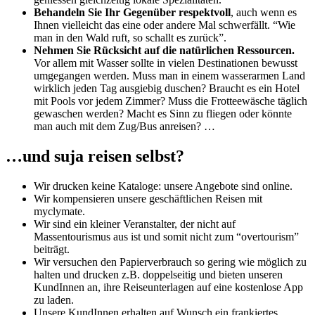
Behandeln Sie Ihr Gegenüber respektvoll
, auch wenn es
Ihnen vielleicht das eine oder andere Mal schwerfällt. “Wie
man in den Wald ruft, so schallt es zurück”.
Nehmen Sie Rücksicht auf die natürlichen Ressourcen.
Vor allem mit Wasser sollte in vielen Destinationen bewusst
umgegangen werden. Muss man in einem wasserarmen Land
wirklich jeden Tag ausgiebig duschen? Braucht es ein Hotel
mit Pools vor jedem Zimmer? Muss die Frotteewäsche täglich
gewaschen werden? Macht es Sinn zu fliegen oder könnte
man auch mit dem Zug/Bus anreisen? …
…und suja reisen selbst?
Wir drucken keine Kataloge: unsere Angebote sind online.
Wir kompensieren unsere geschäftlichen Reisen mit
myclymate.
Wir sind ein kleiner Veranstalter, der nicht auf
Massentourismus aus ist und somit nicht zum “overtourism”
beiträgt.
Wir versuchen den Papierverbrauch so gering wie möglich zu
halten und drucken z.B. doppelseitig und bieten unseren
KundInnen an, ihre Reiseunterlagen auf eine kostenlose App
zu laden.
Unsere KundInnen erhalten auf Wunsch ein frankiertes