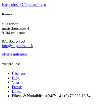
Kostenlose Offerte anfragen
Kontakt
suja reisen
urnäscherstasse 4
9104 waldstatt
071 351 54 53
info@suja-reisen.ch
offerte anfragen
Weitere links
Über uns
Blog
Visa
Presse
Links
Pikett- & Notfalldienst 24/7: +41 (0) 79 233 13 54