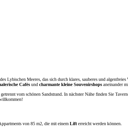
des Lybischen Meeres, das sich durch klares, sauberes und algenfreies 
alerische Cafés
und
charmante kleine Souvenirshops
aneinander mi
e getrennt vom schönen Sandstrand. In nächster Nähe finden Sie Taver
e willkommen!
 Appartments von 85 m2, die mit einem
Lift
erreicht werden können.