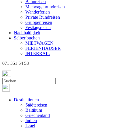
Bahnreisen
Mietwagenrundreisen
Wanderferien
Private Rundreisen
Gruppenreisen
Festtagsreisen
Nachhaltigkeit
Selber buchen
MIETWAGEN
FERIENHÄUSER
INTERRAIL
071 351 54 53
Destinationen
Städtereisen
Baltikum
Griechenland
Indien
Israel