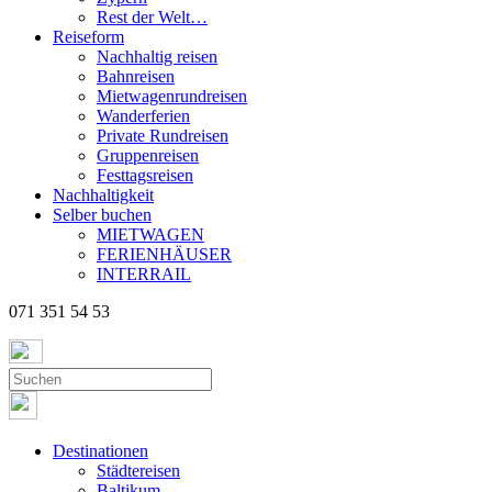
Rest der Welt…
Reiseform
Nachhaltig reisen
Bahnreisen
Mietwagenrundreisen
Wanderferien
Private Rundreisen
Gruppenreisen
Festtagsreisen
Nachhaltigkeit
Selber buchen
MIETWAGEN
FERIENHÄUSER
INTERRAIL
071 351 54 53
Destinationen
Städtereisen
Baltikum