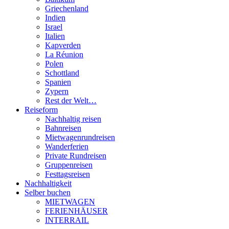
Griechenland
Indien
Israel
Italien
Kapverden
La Réunion
Polen
Schottland
Spanien
Zypern
Rest der Welt…
Reiseform
Nachhaltig reisen
Bahnreisen
Mietwagenrundreisen
Wanderferien
Private Rundreisen
Gruppenreisen
Festtagsreisen
Nachhaltigkeit
Selber buchen
MIETWAGEN
FERIENHÄUSER
INTERRAIL