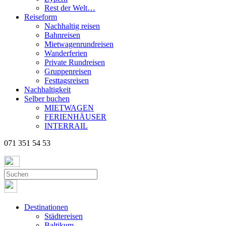
Rest der Welt…
Reiseform
Nachhaltig reisen
Bahnreisen
Mietwagenrundreisen
Wanderferien
Private Rundreisen
Gruppenreisen
Festtagsreisen
Nachhaltigkeit
Selber buchen
MIETWAGEN
FERIENHÄUSER
INTERRAIL
071 351 54 53
Destinationen
Städtereisen
Baltikum