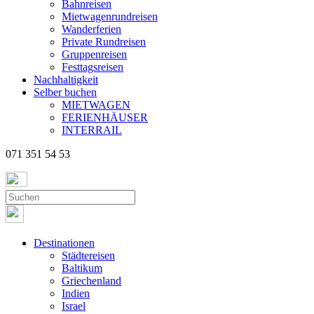
Bahnreisen
Mietwagenrundreisen
Wanderferien
Private Rundreisen
Gruppenreisen
Festtagsreisen
Nachhaltigkeit
Selber buchen
MIETWAGEN
FERIENHÄUSER
INTERRAIL
071 351 54 53
Destinationen
Städtereisen
Baltikum
Griechenland
Indien
Israel