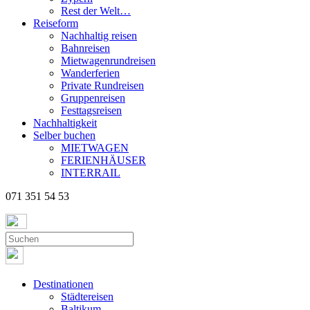
Rest der Welt…
Reiseform
Nachhaltig reisen
Bahnreisen
Mietwagenrundreisen
Wanderferien
Private Rundreisen
Gruppenreisen
Festtagsreisen
Nachhaltigkeit
Selber buchen
MIETWAGEN
FERIENHÄUSER
INTERRAIL
071 351 54 53
Destinationen
Städtereisen
Baltikum