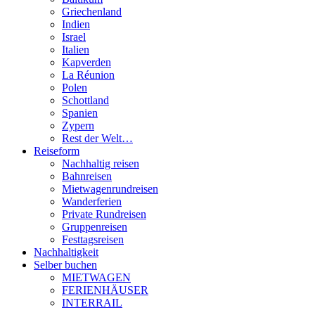
Griechenland
Indien
Israel
Italien
Kapverden
La Réunion
Polen
Schottland
Spanien
Zypern
Rest der Welt…
Reiseform
Nachhaltig reisen
Bahnreisen
Mietwagenrundreisen
Wanderferien
Private Rundreisen
Gruppenreisen
Festtagsreisen
Nachhaltigkeit
Selber buchen
MIETWAGEN
FERIENHÄUSER
INTERRAIL