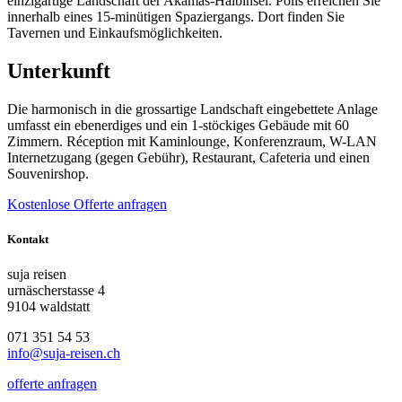
einzigartige Landschaft der Akamas-Halbinsel. Polis erreichen Sie
innerhalb eines 15-minütigen Spaziergangs. Dort finden Sie
Tavernen und Einkaufsmöglichkeiten.
Unterkunft
Die harmonisch in die grossartige Landschaft eingebettete Anlage
umfasst ein ebenerdiges und ein 1-stöckiges Gebäude mit 60
Zimmern. Réception mit Kaminlounge, Konferenzraum, W-LAN
Internetzugang (gegen Gebühr), Restaurant, Cafeteria und einen
Souvenirshop.
Kostenlose Offerte anfragen
Kontakt
suja reisen
urnäscherstasse 4
9104 waldstatt
071 351 54 53
info@suja-reisen.ch
offerte anfragen