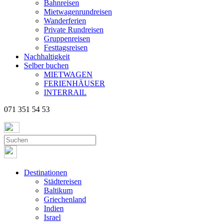
Bahnreisen
Mietwagenrundreisen
Wanderferien
Private Rundreisen
Gruppenreisen
Festtagsreisen
Nachhaltigkeit
Selber buchen
MIETWAGEN
FERIENHÄUSER
INTERRAIL
071 351 54 53
Destinationen
Städtereisen
Baltikum
Griechenland
Indien
Israel