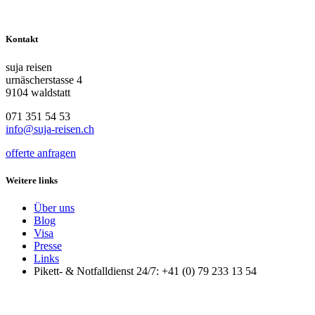
Kontakt
suja reisen
urnäscherstasse 4
9104 waldstatt
071 351 54 53
info@suja-reisen.ch
offerte anfragen
Weitere links
Über uns
Blog
Visa
Presse
Links
Pikett- & Notfalldienst 24/7: +41 (0) 79 233 13 54