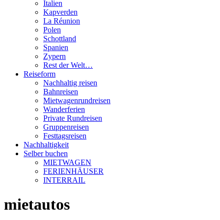
Italien
Kapverden
La Réunion
Polen
Schottland
Spanien
Zypern
Rest der Welt…
Reiseform
Nachhaltig reisen
Bahnreisen
Mietwagenrundreisen
Wanderferien
Private Rundreisen
Gruppenreisen
Festtagsreisen
Nachhaltigkeit
Selber buchen
MIETWAGEN
FERIENHÄUSER
INTERRAIL
mietautos