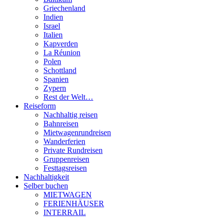
Griechenland
Indien
Israel
Italien
Kapverden
La Réunion
Polen
Schottland
Spanien
Zypern
Rest der Welt…
Reiseform
Nachhaltig reisen
Bahnreisen
Mietwagenrundreisen
Wanderferien
Private Rundreisen
Gruppenreisen
Festtagsreisen
Nachhaltigkeit
Selber buchen
MIETWAGEN
FERIENHÄUSER
INTERRAIL