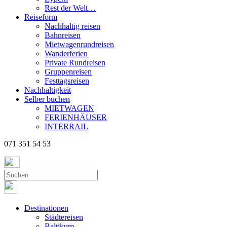
Rest der Welt…
Reiseform
Nachhaltig reisen
Bahnreisen
Mietwagenrundreisen
Wanderferien
Private Rundreisen
Gruppenreisen
Festtagsreisen
Nachhaltigkeit
Selber buchen
MIETWAGEN
FERIENHÄUSER
INTERRAIL
071 351 54 53
Destinationen
Städtereisen
Baltikum