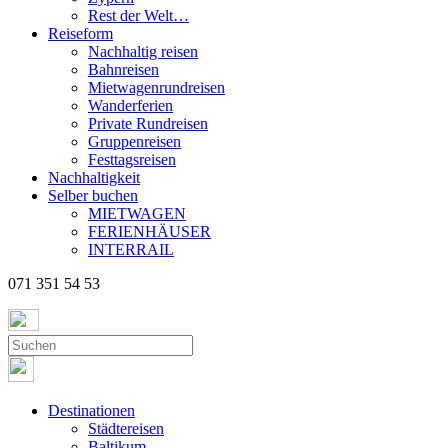
Rest der Welt…
Reiseform
Nachhaltig reisen
Bahnreisen
Mietwagenrundreisen
Wanderferien
Private Rundreisen
Gruppenreisen
Festtagsreisen
Nachhaltigkeit
Selber buchen
MIETWAGEN
FERIENHÄUSER
INTERRAIL
071 351 54 53
Destinationen
Städtereisen
Baltikum