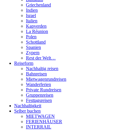
Griechenland
Indien
Israel
Italien
Kapverden
La Réunion
Polen
Schottland
Spanien
Zypern
Rest der Welt…
Reiseform
Nachhaltig reisen
Bahnreisen
Mietwagenrundreisen
Wanderferien
Private Rundreisen
Gruppenreisen
Festtagsreisen
Nachhaltigkeit
Selber buchen
MIETWAGEN
FERIENHÄUSER
INTERRAIL