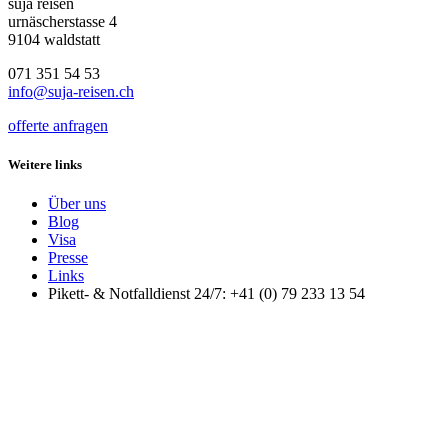
suja reisen
urnäscherstasse 4
9104 waldstatt
071 351 54 53
info@suja-reisen.ch
offerte anfragen
Weitere links
Über uns
Blog
Visa
Presse
Links
Pikett- & Notfalldienst 24/7: +41 (0) 79 233 13 54