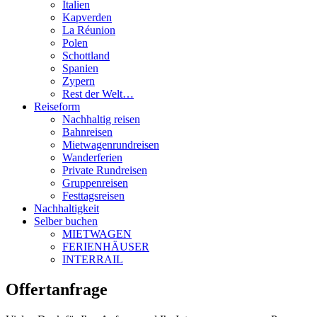
Italien
Kapverden
La Réunion
Polen
Schottland
Spanien
Zypern
Rest der Welt…
Reiseform
Nachhaltig reisen
Bahnreisen
Mietwagenrundreisen
Wanderferien
Private Rundreisen
Gruppenreisen
Festtagsreisen
Nachhaltigkeit
Selber buchen
MIETWAGEN
FERIENHÄUSER
INTERRAIL
Offertanfrage