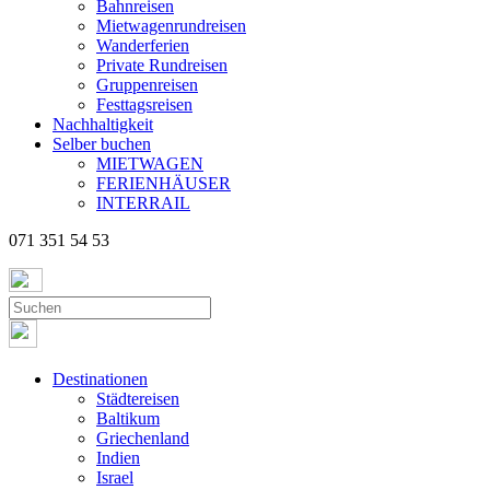
Bahnreisen
Mietwagenrundreisen
Wanderferien
Private Rundreisen
Gruppenreisen
Festtagsreisen
Nachhaltigkeit
Selber buchen
MIETWAGEN
FERIENHÄUSER
INTERRAIL
071 351 54 53
Destinationen
Städtereisen
Baltikum
Griechenland
Indien
Israel