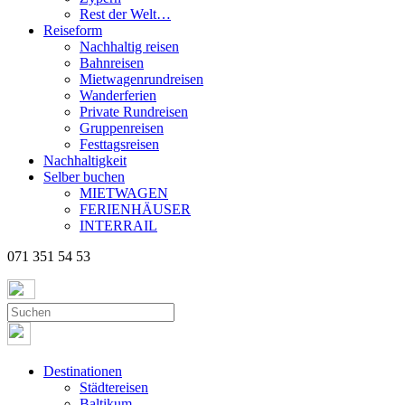
Rest der Welt…
Reiseform
Nachhaltig reisen
Bahnreisen
Mietwagenrundreisen
Wanderferien
Private Rundreisen
Gruppenreisen
Festtagsreisen
Nachhaltigkeit
Selber buchen
MIETWAGEN
FERIENHÄUSER
INTERRAIL
071 351 54 53
Destinationen
Städtereisen
Baltikum