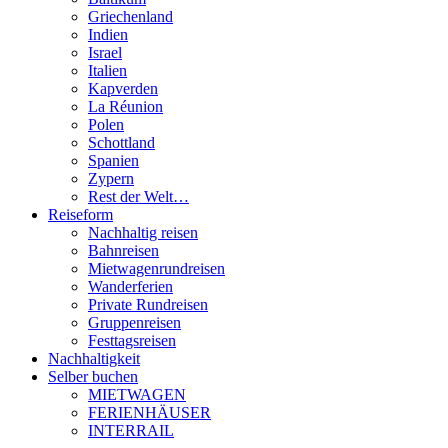
Griechenland
Indien
Israel
Italien
Kapverden
La Réunion
Polen
Schottland
Spanien
Zypern
Rest der Welt…
Reiseform
Nachhaltig reisen
Bahnreisen
Mietwagenrundreisen
Wanderferien
Private Rundreisen
Gruppenreisen
Festtagsreisen
Nachhaltigkeit
Selber buchen
MIETWAGEN
FERIENHÄUSER
INTERRAIL