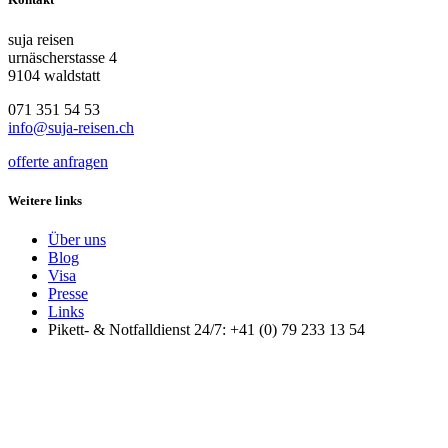
suja reisen
urnäscherstasse 4
9104 waldstatt
071 351 54 53
info@suja-reisen.ch
offerte anfragen
Weitere links
Über uns
Blog
Visa
Presse
Links
Pikett- & Notfalldienst 24/7: +41 (0) 79 233 13 54