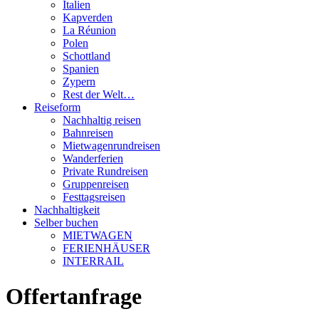
Italien
Kapverden
La Réunion
Polen
Schottland
Spanien
Zypern
Rest der Welt…
Reiseform
Nachhaltig reisen
Bahnreisen
Mietwagenrundreisen
Wanderferien
Private Rundreisen
Gruppenreisen
Festtagsreisen
Nachhaltigkeit
Selber buchen
MIETWAGEN
FERIENHÄUSER
INTERRAIL
Offertanfrage