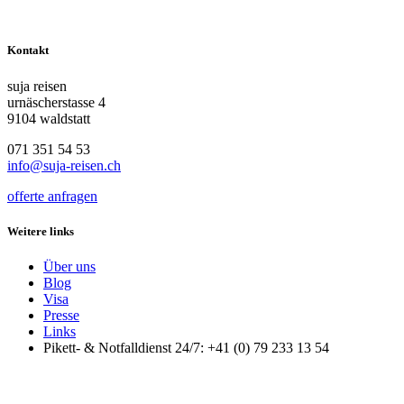
Kontakt
suja reisen
urnäscherstasse 4
9104 waldstatt
071 351 54 53
info@suja-reisen.ch
offerte anfragen
Weitere links
Über uns
Blog
Visa
Presse
Links
Pikett- & Notfalldienst 24/7: +41 (0) 79 233 13 54