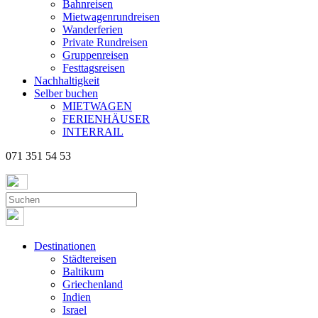
Bahnreisen
Mietwagenrundreisen
Wanderferien
Private Rundreisen
Gruppenreisen
Festtagsreisen
Nachhaltigkeit
Selber buchen
MIETWAGEN
FERIENHÄUSER
INTERRAIL
071 351 54 53
Destinationen
Städtereisen
Baltikum
Griechenland
Indien
Israel