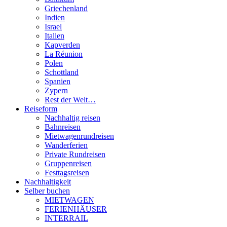
Griechenland
Indien
Israel
Italien
Kapverden
La Réunion
Polen
Schottland
Spanien
Zypern
Rest der Welt…
Reiseform
Nachhaltig reisen
Bahnreisen
Mietwagenrundreisen
Wanderferien
Private Rundreisen
Gruppenreisen
Festtagsreisen
Nachhaltigkeit
Selber buchen
MIETWAGEN
FERIENHÄUSER
INTERRAIL