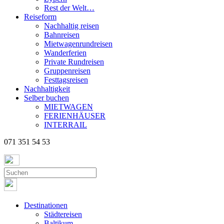
Rest der Welt…
Reiseform
Nachhaltig reisen
Bahnreisen
Mietwagenrundreisen
Wanderferien
Private Rundreisen
Gruppenreisen
Festtagsreisen
Nachhaltigkeit
Selber buchen
MIETWAGEN
FERIENHÄUSER
INTERRAIL
071 351 54 53
Destinationen
Städtereisen
Baltikum