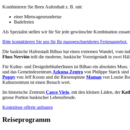
Kombinieren Sie Ihren Aufenthalt z. B. mit:
einer Mietwagenrundreise
Badeferien
Als Spezialist stellen wir für Sie jede gewünschte Kombination zusa
Bitte kontaktieren Sie uns für Ihr massgeschneidertes Ferienangebot.
Die baskische Hafenstadt Bilbao hat einen extremen Wandel, vom in
Fluss Nervión
teilt die moderne, baskische Vorzeigestadt in zwei Häl
Für Kultur- und DesignliebhaberInnen ist Bilbao ein absolutes Muss. 
und das Gemeindezentrum
Azkuna Zentro
von Philippe Starck sind
Puppy
von Jeff Koons und die Riesenspinne
Maman
von Louise Bou
Kulturzentrum ist einen Besuch wert.
Im historische Zentrum
Casco Viejo
, mit den kleinen Läden, der
Kat
grosse Portion baskischer Lebensfreude.
Kostenlose offerte anfragen
Reiseprogramm