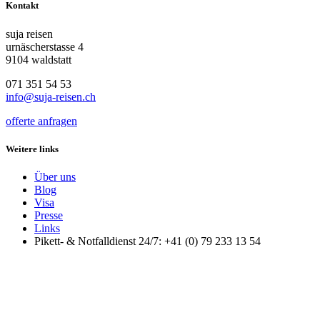
Kontakt
suja reisen
urnäscherstasse 4
9104 waldstatt
071 351 54 53
info@suja-reisen.ch
offerte anfragen
Weitere links
Über uns
Blog
Visa
Presse
Links
Pikett- & Notfalldienst 24/7: +41 (0) 79 233 13 54