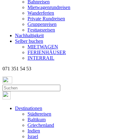
Bahnreisen
Mietwagenrundreisen
Wanderferien
Private Rundreisen
Gruppenreisen
Festtagsreisen
Nachhaltigkeit
Selber buchen
MIETWAGEN
FERIENHÄUSER
INTERRAIL
071 351 54 53
Destinationen
Städtereisen
Baltikum
Griechenland
Indien
Israel