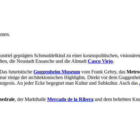
mmen.
dustriel geprägten Schmuddelkind zu
einer kosmopolitisch
en
, visionäre
ften, die Neustadt Ensanche und die Altstadt
Casco Viejo
.
Das futuristische
Guggenheim Museum
vom Frank Gehry, das
Metro
 nur einige der architektonischen Highlights. Direkt vor dem Gugge
rgeois. An jeder Ecke begegnet man Kultur und Subkultur. Auch das
hedrale
, der Markthalle
Mercado de la Ribera
und dem beliebten Kne