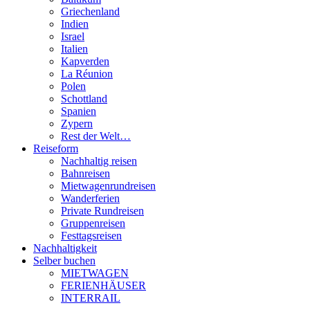
Griechenland
Indien
Israel
Italien
Kapverden
La Réunion
Polen
Schottland
Spanien
Zypern
Rest der Welt…
Reiseform
Nachhaltig reisen
Bahnreisen
Mietwagenrundreisen
Wanderferien
Private Rundreisen
Gruppenreisen
Festtagsreisen
Nachhaltigkeit
Selber buchen
MIETWAGEN
FERIENHÄUSER
INTERRAIL