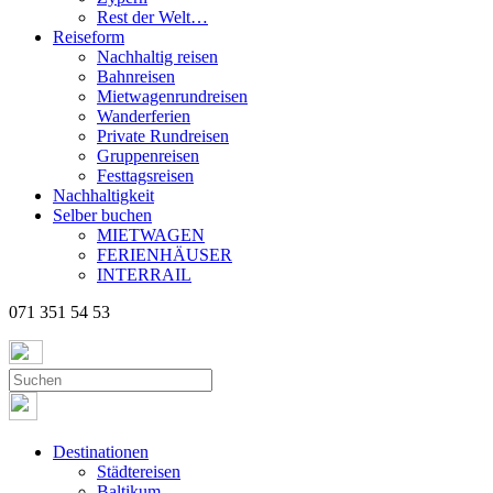
Rest der Welt…
Reiseform
Nachhaltig reisen
Bahnreisen
Mietwagenrundreisen
Wanderferien
Private Rundreisen
Gruppenreisen
Festtagsreisen
Nachhaltigkeit
Selber buchen
MIETWAGEN
FERIENHÄUSER
INTERRAIL
071 351 54 53
Destinationen
Städtereisen
Baltikum