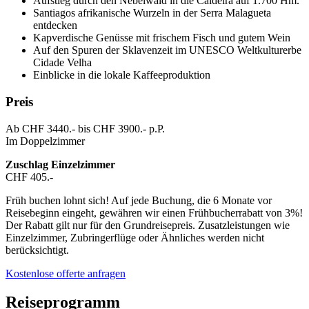
Aufstieg durch den Nebelwald in die Caldeira auf 1.700 Hm.
Santiagos afrikanische Wurzeln in der Serra Malagueta
entdecken
Kapverdische Genüsse mit frischem Fisch und gutem Wein
Auf den Spuren der Sklavenzeit im UNESCO Weltkulturerbe
Cidade Velha
Einblicke in die lokale Kaffeeproduktion
Preis
Ab CHF 3440.- bis CHF 3900.- p.P.
Im Doppelzimmer
Zuschlag Einzelzimmer
CHF 405.-
Früh buchen lohnt sich! Auf jede Buchung, die 6 Monate vor
Reisebeginn eingeht, gewähren wir einen Frühbucherrabatt von 3%!
Der Rabatt gilt nur für den Grundreisepreis. Zusatzleistungen wie
Einzelzimmer, Zubringerflüge oder Ähnliches werden nicht
berücksichtigt.
Kostenlose offerte anfragen
Reiseprogramm