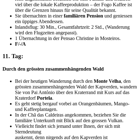
viel über die lokale Kaffeeproduktion – der Fogo Kaffee ist
über die Grenzen hinaus für seine Qualität bekannt.
Sie übernachten in einer
familiären Pension
und geniessen
ein üppiges Abendessen.
Inlandsflug: 30 Min., Gesamtfahrtzeit: 2 Std., (Wanderung
wird den Flugzeiten angepasst).
1 Übernachtung in der Pensao Christine in Mosteiros.
F/-/A
11. Tag:
Durch den grössten zusammenhängenden Wald
Bei der heutigen Wanderung durch den
Monte Velha
, den
grössten zusammenhängenden Wald der Kapverden, wandern
Sie von Pai António über den Kraterrand mit Kurs auf das
Kraterdorf
Portela
.
Es geht stetig bergauf vorbei an Orangenbäumen, Mango-
und Kaffeeplantagen.
In der Chã das Caldeiras angekommen, beziehen Sie die
familiäre Unterkunft mit Blick auf den grossen Vulkan.
Vielleicht findet sich jemand unter Ihnen, der sich mit
Sterndeutung
auskennt, denn nirgends auf den Kapverden ist