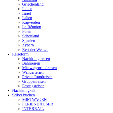
Griechenland
Indien
Israel
Italien
Kapverden
La Réunion
Polen
Schottland
Spanien
Zypern
Rest der Welt…
Reiseform
Nachhaltig reisen
Bahnreisen
Mietwagenrundreisen
Wanderferien
Private Rundreisen
Gruppenreisen
Festtagsreisen
Nachhaltigkeit
Selber buchen
MIETWAGEN
FERIENHÄUSER
INTERRAIL