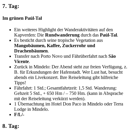
7. Tag:
Im grünen Paúl-Tal
Ein weiteres Highlight der Wanderaktivitäten auf den
Kapverden: Die
Rundwanderung
durch das
Paúl-Tal
.
Es besticht durch seine tropische Vegetation aus
Mangobäumen, Kaffee, Zuckerrohr und
Drachenbäumen
.
Transfer nach Porto Novo und Fährüberfahrt nach
São
Vicente
.
Zurück in Mindelo: Der Abend steht zur freien Verfügung, z.
B. für Erkundungen der Hafenstadt. Wer Lust hat, besucht
abends ein Livekonzert. Ihre Reiseleitung gibt hilfreiche
Tipps!
Fährfahrt: 1 Std.; Gesamtfahrtzeit: 1,5 Std. Wanderung:
Gehzeit 5 Std., + 650 Hm / – 750 Hm. (kann in Absprache
mit der Reiseleitung verkürzt werden).
1 Übernachtung im Hotel Don Paco in Mindelo oder Terra
Lodge in Mindelo.
F/L/-
8. Tag: