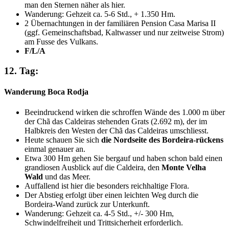
man den Sternen näher als hier.
Wanderung: Gehzeit ca. 5-6 Std., + 1.350 Hm.
2 Übernachtungen in der familiären Pension Casa Marisa II
(ggf. Gemeinschaftsbad, Kaltwasser und nur zeitweise Strom)
am Fusse des Vulkans.
F/L/A
12. Tag:
Wanderung Boca Rodja
Beeindruckend wirken die schroffen Wände des 1.000 m über
der Chã das Caldeiras stehenden Grats (2.692 m), der im
Halbkreis den Westen der Chã das Caldeiras umschliesst.
Heute schauen Sie sich
die Nordseite des Bordeira-rückens
einmal genauer an.
Etwa 300 Hm gehen Sie bergauf und haben schon bald einen
grandiosen Ausblick auf die Caldeira, den
Monte Velha
Wald
und das Meer.
Auffallend ist hier die besonders reichhaltige Flora.
Der Abstieg erfolgt über einen leichten Weg durch die
Bordeira-Wand zurück zur Unterkunft.
Wanderung: Gehzeit ca. 4-5 Std., +/- 300 Hm,
Schwindelfreiheit und Trittsicherheit erforderlich.