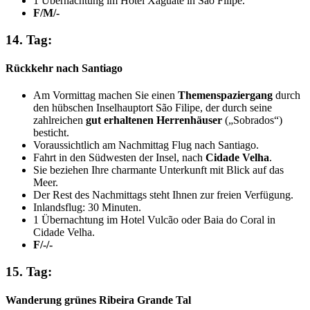
1 Übernachtung im Hotel Xaguate in São Filipe.
F/M/-
14. Tag:
Rückkehr nach Santiago
Am Vormittag machen Sie einen
Themenspaziergang
durch
den hübschen Inselhauptort São Filipe, der durch seine
zahlreichen
gut erhaltenen Herrenhäuser
(„Sobrados“)
besticht.
Voraussichtlich am Nachmittag Flug nach Santiago.
Fahrt in den Südwesten der Insel, nach
Cidade Velha
.
Sie beziehen Ihre charmante Unterkunft mit Blick auf das
Meer.
Der Rest des Nachmittags steht Ihnen zur freien Verfügung.
Inlandsflug: 30 Minuten.
1 Übernachtung im Hotel Vulcão oder Baia do Coral in
Cidade Velha.
F/-/-
15. Tag:
Wanderung grünes Ribeira Grande Tal