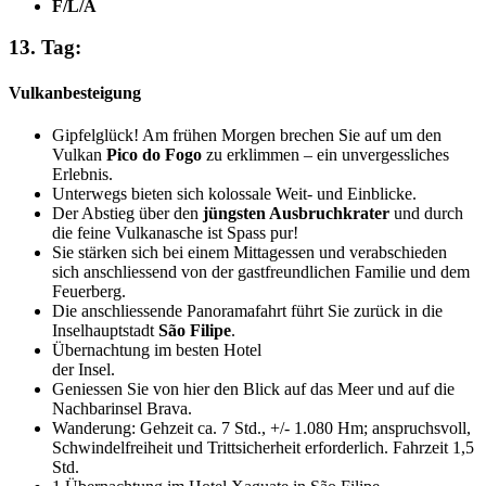
F/L/A
13. Tag:
Vulkanbesteigung
Gipfelglück! Am frühen Morgen brechen Sie auf um den
Vulkan
Pico do Fogo
zu erklimmen – ein unvergessliches
Erlebnis.
Unterwegs bieten sich kolossale Weit- und Einblicke.
Der Abstieg über den
jüngsten Ausbruchkrater
und durch
die feine Vulkanasche ist Spass pur!
Sie stärken sich bei einem Mittagessen und verabschieden
sich anschliessend von der gastfreundlichen Familie und dem
Feuerberg.
Die anschliessende Panoramafahrt führt Sie zurück in die
Inselhauptstadt
São Filipe
.
Übernachtung im besten Hotel
der Insel.
Geniessen Sie von hier den Blick auf das Meer und auf die
Nachbarinsel Brava.
Wanderung: Gehzeit ca. 7 Std., +/- 1.080 Hm; anspruchsvoll,
Schwindelfreiheit und Trittsicherheit erforderlich. Fahrzeit 1,5
Std.