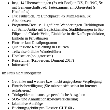
Insg. 14 Übernachtungen (3x mit Pool) in DZ, Du/WC, 5x
mit Gemeinschaftsbad, Tageszimmer am Abreisetag (s.
Hotelinfos)
14x Frühstück, 7x Lunchpaket, 4x Mittagessen, 8x
Abendessen
Programm-Details: 11 geführte Wanderungen. Trekkingtour
auf Santo Antão mit Gepäcktransfer, Stadtführungen in São
Filipe und Cidade Velha, Einblicke in die Kaffeeproduktion,
Einkehr in Privathäuser
Eintritte laut Detailprogramm
Qualifizierte Reise­leitung in Deutsch
Teilweise örtliche Wanderführer
Hotelsteuer (obligatorisch)
Reiseführer (Kapverden, Dumont 2017)
Infomaterial
Im Preis nicht inbegriffen
Getränke und weitere bzw. nicht angegebene Verpflegung
Einreisebewilligung (Sie müssen sich selbst im Internet
registrieren.)
Trinkgelder und sonstige persönliche Ausgaben
SOS- und Annullationskostenversicherung
fakultative Ausflüge
Buchungsgebühr pro Dossier: CHF 60.-