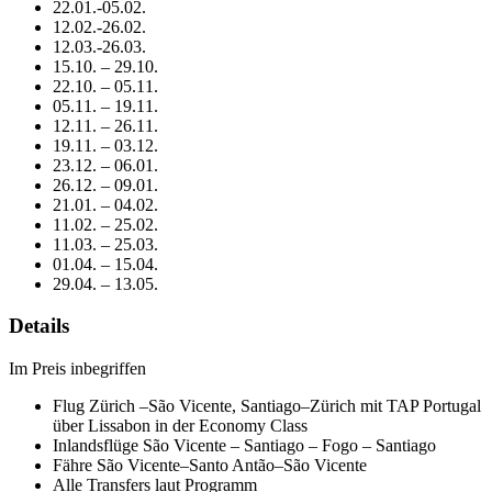
22.01.-05.02.
12.02.-26.02.
12.03.-26.03.
15.10. – 29.10.
22.10. – 05.11.
05.11. – 19.11.
12.11. – 26.11.
19.11. – 03.12.
23.12. – 06.01.
26.12. – 09.01.
21.01. – 04.02.
11.02. – 25.02.
11.03. – 25.03.
01.04. – 15.04.
29.04. – 13.05.
Details
Im Preis inbegriffen
Flug Zürich –São Vicente, Santiago–Zürich mit TAP Portugal
über Lissabon in der Economy Class
Inlandsflüge São Vicente – Santiago – Fogo – Santiago
Fähre São Vicente–Santo Antão–São Vicente
Alle Transfers laut Programm