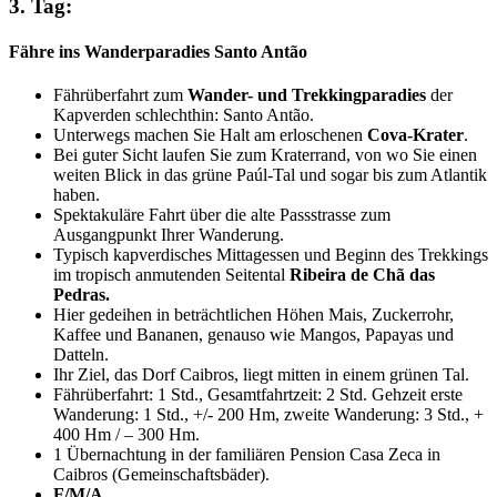
3. Tag:
Fähre ins Wanderparadies Santo Antão
Fährüberfahrt zum
Wander- und Trekkingparadies
der
Kapverden schlechthin: Santo Antão.
Unterwegs machen Sie Halt am erloschenen
Cova-Krater
.
Bei guter Sicht laufen Sie zum Kraterrand, von wo Sie einen
weiten Blick in das grüne Paúl-Tal und sogar bis zum Atlantik
haben.
Spektakuläre Fahrt über die alte Passstrasse zum
Ausgangpunkt Ihrer Wanderung.
Typisch kapverdisches Mittagessen und Beginn des Trekkings
im tropisch anmutenden Seitental
Ribeira de Chã das
Pedras.
Hier gedeihen in beträchtlichen Höhen Mais, Zuckerrohr,
Kaffee und Bananen, genauso wie Mangos, Papayas und
Datteln.
Ihr Ziel, das Dorf Caibros, liegt mitten in einem grünen Tal.
Fährüberfahrt: 1 Std., Gesamtfahrtzeit: 2 Std. Gehzeit erste
Wanderung: 1 Std., +/- 200 Hm, zweite Wanderung: 3 Std., +
400 Hm / – 300 Hm.
1 Übernachtung in der familiären Pension Casa Zeca in
Caibros (Gemeinschaftsbäder).
F/M/A