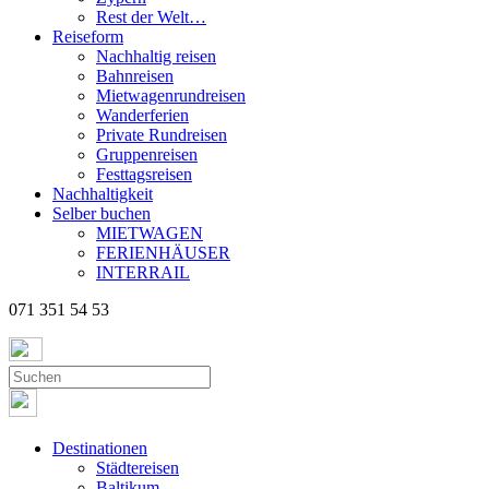
Rest der Welt…
Reiseform
Nachhaltig reisen
Bahnreisen
Mietwagenrundreisen
Wanderferien
Private Rundreisen
Gruppenreisen
Festtagsreisen
Nachhaltigkeit
Selber buchen
MIETWAGEN
FERIENHÄUSER
INTERRAIL
071 351 54 53
Destinationen
Städtereisen
Baltikum