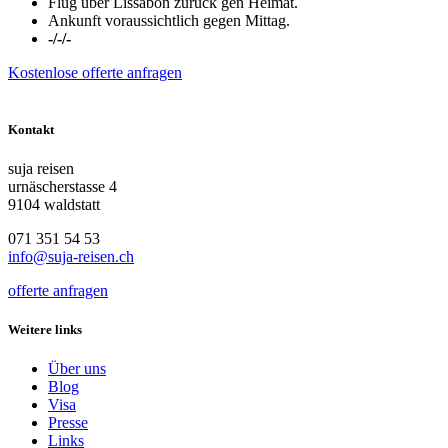
Flug über Lissabon zurück gen Heimat.
Ankunft voraussichtlich gegen Mittag.
-/-/-
Kostenlose offerte anfragen
Kontakt
suja reisen
urnäscherstasse 4
9104 waldstatt
071 351 54 53
info@suja-reisen.ch
offerte anfragen
Weitere links
Über uns
Blog
Visa
Presse
Links