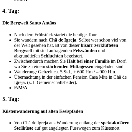
4. Tag:
Die Bergwelt Santo Antãos
Nach dem Frühstück startet die heutige Tour.
Sie wandern nach
Chã de Igreja
. Selbst wer schon viel von
der Welt gesehen hat, ist von dieser
bizarr zerklüfteten
Bergwelt
mit steil aufragenden
Felswänden
und
abgrundtiefen
Schluchten
begeistert.
Zwischendurch machen Sie
Halt bei einer Familie
im Dorf,
wo Sie zu einem
stärkenden Mittagessen
eingeladen sind.
Wanderung: Gehzeit ca. 5 Std., + 600 Hm / – 900 Hm.
Übernachtung in der einfachen Pension Casa Mite in Chã de
Igreja. (z.T. Gemeinschaftsbäder).
F/M/A
5. Tag:
Küstenwanderung auf alten Eselspfaden
Von Chã de Igreja aus Wanderung entlang der
spektakulären
Steilküste
auf gut angelegten Fusswegen zum Küstenort