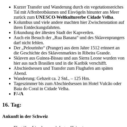
Kurzer Transfer und Wanderung durch ein vegetationsreiches
Tal mit Affenbrotbäumen und Eisvögeln hinunter ans Meer
zurück zum
UNESCO-Weltkulturerbe Cidade Velha
.
Kolumbus und viele andere machten hier Zwischenstation auf
ihren Entdeckungsfahrten.
Erkundung der ältesten Stadt der Kapverden.
Auch ein Besuch der „Rua Banana“ und des Sklavenprangers
darf nicht fehlen.
Der „Pelourinho“ (Pranger) aus dem Jahre 1512 erinnert an
die Geschichte des Sklavenmarktes in Ribeira Grande.
Sklaven aus Guinea-Bissau und aus Sierra Leone wurden von
hier aus nach Brasilien und in die Karibik verschifft.
Abschiedsessen und Transfer zum Flughafen am späten
Abend.
Wanderung: Gehzeit ca. 2 Std., – 125 Hm.
Tageszimmer bis zum Abschiedsessen im Hotel Vulcão oder
Baia do Coral in Cidade Velha.
F/-/A
16. Tag:
Ankunft in der Schweiz