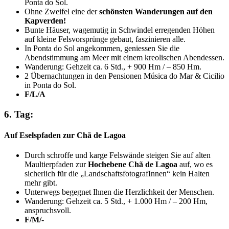
Ponta do Sol.
Ohne Zweifel eine der
schönsten Wanderungen auf den
Kapverden!
Bunte Häuser, wagemutig in Schwindel erregenden Höhen
auf kleine Felsvorsprünge gebaut, faszinieren alle.
In Ponta do Sol angekommen, geniessen Sie die
Abendstimmung am Meer mit einem kreolischen Abendessen.
Wanderung: Gehzeit ca. 6 Std., + 900 Hm / – 850 Hm.
2 Übernachtungen in den Pensionen Música do Mar & Cicilio
in Ponta do Sol.
F/L/A
6. Tag:
Auf Eselspfaden zur Chã de Lagoa
Durch schroffe und karge Felswände steigen Sie auf alten
Maultierpfaden zur
Hochebene Chã de Lagoa
auf, wo es
sicherlich für die „LandschaftsfotografInnen“ kein Halten
mehr gibt.
Unterwegs begegnet Ihnen die Herzlichkeit der Menschen.
Wanderung: Gehzeit ca. 5 Std., + 1.000 Hm / – 200 Hm,
anspruchsvoll.
F/M/-