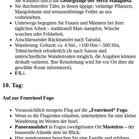
Sie wandern durch die
Gebirgszüge der Serra Malagueta
.
Sie durchstreifen Täler, in denen üppige, vielartige Pflanzen,
Mangobäume und terrassenförmige Felder an uns
vorbeiziehen.
Unterwegs begegnen Sie Frauen und Männern bei ihrer
täglichen Arbeit – traditionell Mais stampfen, Wäsche
waschen oder Feldarbeit.
Anschliessender Rücktransfer nach Tarrafal.
Wanderung: Gehzeit: ca. 4 Std., +100 Hm / -500 Hm,
Trittsicherheit erforderlich (Je nach Saison sind
unterschiedliche Wanderrouten möglich, die Angaben können
deshalb variieren. Ihre Reiseleitung wird Sie vor Ort über die
gewählte Route informieren).
F/L/-
10. Tag:
Auf zur Feuerinsel Fogo
Voraussichtlich morgens Flug auf die
„Feuerinsel“ Fogo
.
Wenn es die Flugzeiten erlauben, unternehmen Sie eine kleine
Wanderung im Westen der Insel.
Panoramafahrt
in Fogos zweitgrössten Ort
Mosteiros –
der
brausende Atlantik stets im Blick
.
Hier angekommen besuchen Sie eine Familie und erfahren