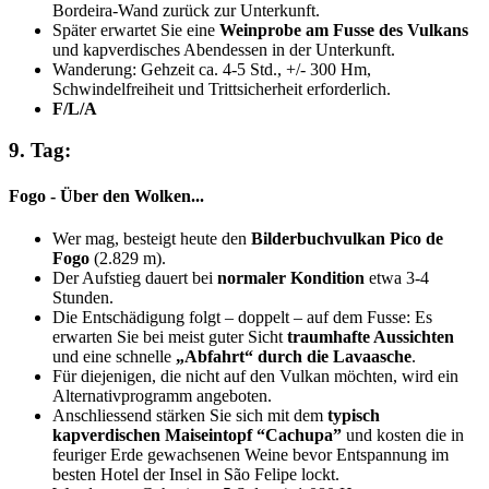
Bordeira-Wand zurück zur Unterkunft.
Später erwartet Sie eine
Weinprobe am Fusse des Vulkans
und kapverdisches Abendessen in der Unterkunft.
Wanderung: Gehzeit ca. 4-5 Std., +/- 300 Hm,
Schwindelfreiheit und Trittsicherheit erforderlich.
F/L/A
9. Tag:
Fogo - Über den Wolken...
Wer mag, besteigt heute den
Bilderbuchvulkan Pico de
Fogo
(2.829 m).
Der Aufstieg dauert bei
normaler Kondition
etwa 3-4
Stunden.
Die Entschädigung folgt – doppelt – auf dem Fusse: Es
erwarten Sie bei meist guter Sicht
traumhafte Aussichten
und eine schnelle
„Abfahrt“ durch die Lavaasche
.
Für diejenigen, die nicht auf den Vulkan möchten, wird ein
Alternativprogramm angeboten.
Anschliessend stärken Sie sich mit dem
typisch
kapverdischen Maiseintopf “Cachupa”
und kosten die in
feuriger Erde gewachsenen Weine bevor Entspannung im
besten Hotel der Insel in São Felipe lockt.