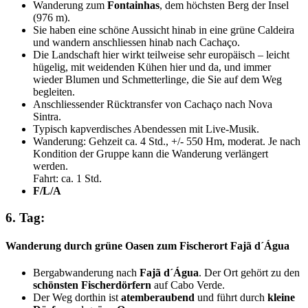
Wanderung zum
Fontainhas
, dem höchsten Berg der Insel
(976 m).
Sie haben eine schöne Aussicht hinab in eine grüne Caldeira
und wandern anschliessen hinab nach Cachaço.
Die Landschaft hier wirkt teilweise sehr europäisch – leicht
hügelig, mit weidenden Kühen hier und da, und immer
wieder Blumen und Schmetterlinge, die Sie auf dem Weg
begleiten.
Anschliessender Rücktransfer von Cachaço nach Nova
Sintra.
Typisch kapverdisches Abendessen mit Live-Musik.
Wanderung: Gehzeit ca. 4 Std., +/- 550 Hm, moderat. Je nach
Kondition der Gruppe kann die Wanderung verlängert
werden.
Fahrt: ca. 1 Std.
F/L/A
6. Tag:
Wanderung durch grüne Oasen zum Fischerort Fajã d´Água
Bergabwanderung nach
Fajã d´Água
. Der Ort gehört zu den
schönsten Fischerdörfern
auf Cabo Verde.
Der Weg dorthin ist
atemberaubend
und führt durch
kleine