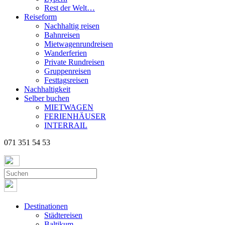
Rest der Welt…
Reiseform
Nachhaltig reisen
Bahnreisen
Mietwagenrundreisen
Wanderferien
Private Rundreisen
Gruppenreisen
Festtagsreisen
Nachhaltigkeit
Selber buchen
MIETWAGEN
FERIENHÄUSER
INTERRAIL
071 351 54 53
Destinationen
Städtereisen
Baltikum