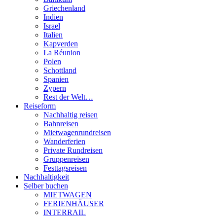
Griechenland
Indien
Israel
Italien
Kapverden
La Réunion
Polen
Schottland
Spanien
Zypern
Rest der Welt…
Reiseform
Nachhaltig reisen
Bahnreisen
Mietwagenrundreisen
Wanderferien
Private Rundreisen
Gruppenreisen
Festtagsreisen
Nachhaltigkeit
Selber buchen
MIETWAGEN
FERIENHÄUSER
INTERRAIL