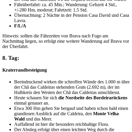
Fährüberfahrt: ca. 45 Min.; Wanderung: Gehzeit 4 Std.,
+/-280 Hm, moderat; Fahrtzeit: 1,5 Std.
Übernachtung: 2 Nächte in der Pension Casa David und Casa
Lavra.
F/L/A
Hinweis: sollten die Fährzeiten von Brava nach Fogo am
Nachmittag liegen, so erfolgt eine weitere Wanderung auf Brava vor
der Überfahrt.
8. Tag:
Kraterrandbesteigung
Beeindruckend wirken die schroffen Wände des 1.000 m über
der Chã das Caldeiras stehenden Grats (2.692 m), der im
Halbkreis den Westen der Chã das Caldeiras umschliesst.
Heute schauen Sie sich
die Nordseite des Bordeirarückens
einmal genauer an.
Etwa 300 Hm gehen Sie bergauf und haben schon bald einen
grandiosen Ausblick auf die Caldeira, den
Monte Velha
Wald
und das Meer.
Auffallend ist hier die besonders reichhaltige Flora.
Der Abstieg erfolgt über einen leichten Weg durch die