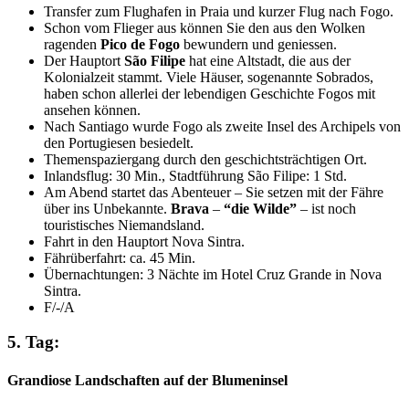
Transfer zum Flughafen in Praia und kurzer Flug nach Fogo.
Schon vom Flieger aus können Sie den aus den Wolken
ragenden
Pico de Fogo
bewundern und geniessen.
Der Hauptort
São Filipe
hat eine Altstadt, die aus der
Kolonialzeit stammt. Viele Häuser, sogenannte Sobrados,
haben schon allerlei der lebendigen Geschichte Fogos mit
ansehen können.
Nach Santiago wurde Fogo als zweite Insel des Archipels von
den Portugiesen besiedelt.
Themenspaziergang durch den geschichtsträchtigen Ort.
Inlandsflug: 30 Min., Stadtführung São Filipe: 1 Std.
Am Abend startet das Abenteuer – Sie setzen mit der Fähre
über ins Unbekannte.
Brava
–
“die Wilde”
– ist noch
touristisches Niemandsland.
Fahrt in den Hauptort Nova Sintra.
Fährüberfahrt: ca. 45 Min.
Übernachtungen: 3 Nächte im Hotel Cruz Grande in Nova
Sintra.
F/-/A
5. Tag:
Grandiose Landschaften auf der Blumeninsel