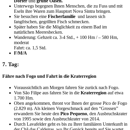
Dörfer
und
grüne Oasen.
Unterwegs begegnen Ihnen Menschen, die zu Fuss und mit
Eseln ihre Waren zum Hauptort Nova Sintra bringen.
Sie besuchen eine
Fischerfamilie
und lassen sich
fangfrischen, gegrillten Fisch schmecken.
Später haben Sie die Möglichkeit zu einem Bad im
natürlichen Meeresbecken.
Wanderung: Gehzeit ca. 3-4 Std., + 100 Hm / – 580 Hm,
moderat
Fahrt: ca. 1,5 Std.
F/M/A
7. Tag:
Fähre nach Fogo und Fahrt in die Kraterregion
Voraussichtlich am Morgen fahren Sie zurück nach Fogo.
Von São Filipe aus fahren Sie in die
Kraterregion
auf etwa
1.700 Hm.
Oben angekommen, thront vor Ihnen der grosse Pico de Fogo
(2.829 m). Als kleinen Vorgeschmack auf den “Grossen”
erwandern Sie heute den
Pico Pequeno
, den Ausbruchskrater
von 1995 sowie den Ausbruchkrater von 2014.
Durch Lavafelder geht es bis zu Ihrer familiären Unterkunft in
der Chã das Caldeiras, wo Ihr Gepäck bereits auf Sie wartet.