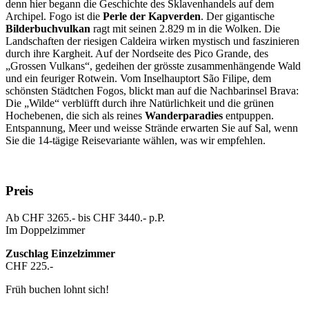
denn hier begann die Geschichte des Sklavenhandels auf dem
Archipel. Fogo ist die
Perle der Kapverden
. Der gigantische
Bilderbuchvulkan
ragt mit seinen 2.829 m in die Wolken. Die
Landschaften der riesigen Caldeira wirken mystisch und faszinieren
durch ihre Kargheit. Auf der Nordseite des Pico Grande, des
„Grossen Vulkans“, gedeihen der grösste zusammenhängende Wald
und ein feuriger Rotwein. Vom Inselhauptort São Filipe, dem
schönsten Städtchen Fogos, blickt man auf die Nachbarinsel Brava:
Die „Wilde“ verblüfft durch ihre Natürlichkeit und die grünen
Hochebenen, die sich als reines
Wanderparadies
entpuppen.
Entspannung, Meer und weisse Strände erwarten Sie auf Sal, wenn
Sie die 14-tägige Reisevariante wählen, was wir empfehlen.
Preis
Ab CHF 3265.- bis CHF 3440.- p.P.
Im Doppelzimmer
Zuschlag Einzelzimmer
CHF 225.-
Früh buchen lohnt sich!