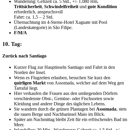
Wanderung: Gehzeit ca. 5 Std., +/- 1.080 Hm,
Trittsicherheit
,
Schwindelfreiheit
und
gute Kondition
erforderlich, anspruchsvoll
Fahrt: ca. 1,5 – 2 Std.
Übernachtung im 4-Sterne-Hotel Xaguate mit Pool
(Landeskategorie) in São Filipe.
F/M/A
10. Tag:
Zurück nach Santiago
Kurzer Flug zur Hauptinseln Santiago und Fahrt in den
Norden der Insel.
Wenn es Flugzeiten erlauben, besuchen Sie kurz den
quirligen Markt
von Assomada, welcher auf dem Weg gen
Tarrafal liegt.
Hier verkaufen die Frauen aus den umliegenden Dörfern
verschiedenste Obst-, Gemüse- oder Fischsorten sowie
Kleidung und andere Dinge des täglichen Lebens.
Sie wandern durch die grünen Plantagen bei
Assomada
, stets
die rauen Berge und Nachbarinsel Maio im Blick.
Später am Nachmittag bleibt Zeit für ein erfrischendes Bad im
Meer.
Inlandsflug: 30 Min., Wanderung: Gehzeit ca. 1,5 Std., +/-