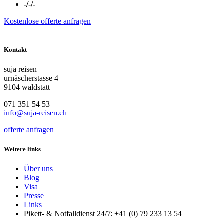
-/-/-
Kostenlose offerte anfragen
Kontakt
suja reisen
urnäscherstasse 4
9104 waldstatt
071 351 54 53
info@suja-reisen.ch
offerte anfragen
Weitere links
Über uns
Blog
Visa
Presse
Links
Pikett- & Notfalldienst 24/7: +41 (0) 79 233 13 54