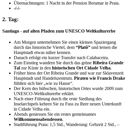
Übernachtungen: 1 Nacht in der Pension Beramar in Praia.
-/-/-
2. Tag:
Santiago - auf alten Pfaden zum UNESCO Weltkulturerbe
Am Morgen unternehmen Sie einen kleinen Spaziergang
durch das historische Viertel, dem
“Platô”
und lernen die
Hauptstadt etwas näher kennen.
Danach erfolgt ein kurzer Transfer nach Calabaceira.
Zum Einstieg wandern Sie durch das grüne
Ribeira Grande
Tal
zur Küste in den
historischen Ort Cidade Velha
.
Früher hiess der Ort Ribeira Grande und war zur Sklavenzeit
Hauptstadt und Handelszentrum.
Piraten wie Francis Drake
fühlten sich hier „wie zu Hause“.
Der Kern des hübschen, historischen Ortes wurde 2009 zum
UNESCO-Weltkulturerbe erklärt.
Nach einer Führung durch die erste Siedlung des
Inselarchipels kehren Sie zu Fuss zu Ihrer neuen Unterkunft
in Cidade Velha ein.
Abends geniessen Sie ein erstes gemeinsames
Willkommensabendessen
.
Stadtführung Praia: 1,5 Std., Wanderung: Gehzeit 2 Std., –