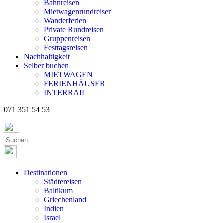
Bahnreisen
Mietwagenrundreisen
Wanderferien
Private Rundreisen
Gruppenreisen
Festtagsreisen
Nachhaltigkeit
Selber buchen
MIETWAGEN
FERIENHÄUSER
INTERRAIL
071 351 54 53
Destinationen
Städtereisen
Baltikum
Griechenland
Indien
Israel