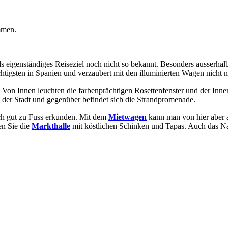
mmen.
 als eigenständiges Reiseziel noch nicht so bekannt. Besonders ausserh
htigsten in Spanien und verzaubert mit den illuminierten Wagen nicht 
. Von Innen leuchten die farbenprächtigen Rosettenfenster und der In
 der Stadt und gegenüber befindet sich die Strandpromenade.
ich gut zu Fuss erkunden. Mit dem
Mietwagen
kann man von hier aber a
en Sie die
Markthalle
mit köstlichen Schinken und Tapas. Auch das Nach