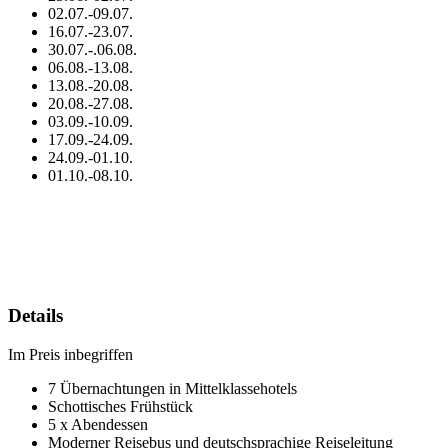
02.07.-09.07.
16.07.-23.07.
30.07.-.06.08.
06.08.-13.08.
13.08.-20.08.
20.08.-27.08.
03.09.-10.09.
17.09.-24.09.
24.09.-01.10.
01.10.-08.10.
Details
Im Preis inbegriffen
7 Übernachtungen in Mittelklassehotels
Schottisches Frühstück
5 x Abendessen
Moderner Reisebus und deutschsprachige Reiseleitung