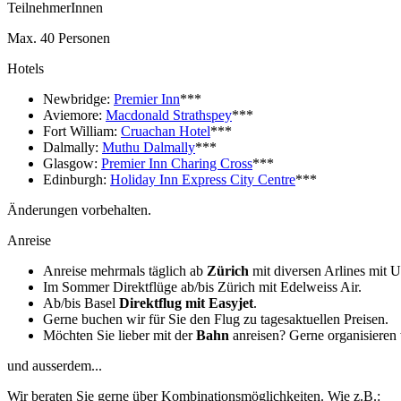
TeilnehmerInnen
Max. 40 Personen
Hotels
Newbridge:
Premier Inn
***
Aviemore:
Macdonald Strathspey
***
Fort William:
Cruachan Hotel
***
Dalmally:
Muthu Dalmally
***
Glasgow:
Premier Inn Charing Cross
***
Edinburgh:
Holiday Inn Express City Centre
***
Änderungen vorbehalten.
Anreise
Anreise mehrmals täglich ab
Zürich
mit diversen Arlines mit 
Im Sommer Direktflüge ab/bis Zürich mit Edelweiss Air.
Ab/bis Basel
Direktflug
mit Easyjet
.
Gerne buchen wir für Sie den Flug zu tagesaktuellen Preisen.
Möchten Sie lieber mit der
Bahn
anreisen? Gerne organisieren 
und ausserdem...
Wir beraten Sie gerne über Kombinationsmöglichkeiten. Wie z.B.: