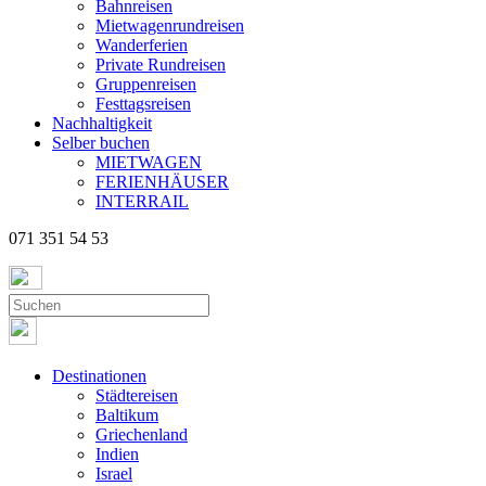
Bahnreisen
Mietwagenrundreisen
Wanderferien
Private Rundreisen
Gruppenreisen
Festtagsreisen
Nachhaltigkeit
Selber buchen
MIETWAGEN
FERIENHÄUSER
INTERRAIL
071 351 54 53
Destinationen
Städtereisen
Baltikum
Griechenland
Indien
Israel