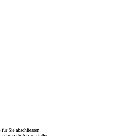
für Sie abschliessen.
r gerne für Sie ausstellen