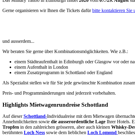
Das Military Tattoo in Edinburgh findet
2020
vom
07.-29. August
sta
Gerne organisieren wir Ihnen die Tickets dafür
bitte kontaktieren Sie
und ausserdem...
Wir beraten Sie gerne über Kombinationsmöglichkeiten. Wie z.B.:
einem Städteaufenthalt in Edinburgh oder Glasgow vor oder na
einem Aufenthalt in London
einem Zusatzprogramm in Schottland oder England
Als Spezialist stellen wir für Sie jede gewünschte Kombination zusam
Preis- und Programmänderungen sind jederzeit vorbehalten.
Highlights Mietwagenrundreise Schottland
Auf dieser
Schottland-
Individualreise mit dem Mietwagen übernachte
Annehmlichkeiten sowie
die ausserordentliche Lage
Ihrer Hotels. 
Tropfen
in den zahlreichen grösseren, aber auch kleinen
Whisky-Dest
berühmten
Loch Ness
sowie dem lieblichen
Loch Lomond
beschlie