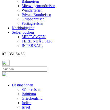
Bahnreisen
Mietwagenrundreisen
Wanderferien
Private Rundreisen
Gruppenreisen
Festtagsreisen
Nachhaltigkeit
Selber buchen
MIETWAGEN
FERIENHÄUSER
INTERRAIL
071 351 54 53
Destinationen
Städtereisen
Baltikum
Griechenland
Indien
Israel