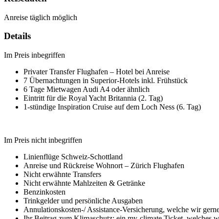
Anreise täglich möglich
Details
Im Preis inbegriffen
Privater Transfer Flughafen – Hotel bei Anreise
7 Übernachtungen in Superior-Hotels inkl. Frühstück
6 Tage Mietwagen Audi A4 oder ähnlich
Eintritt für die Royal Yacht Britannia (2. Tag)
1-stündige Inspiration Cruise auf dem Loch Ness (6. Tag)
Im Preis nicht inbegriffen
Linienflüge Schweiz-Schottland
Anreise und Rückreise Wohnort – Zürich Flughafen
Nicht erwähnte Transfers
Nicht erwähnte Mahlzeiten & Getränke
Benzinkosten
Trinkgelder und persönliche Ausgaben
Annulationskosten-/ Assistance-Versicherung, welche wir gerne 
Ihr Beitrag zum Klimaschutz: ein my-climate Ticket, welches wi