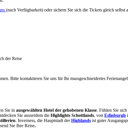
tt.
 uns
(nach Verfügbarkeit) oder sichern Sie sich die Tickets gleich selbst 
ch der Reise
men. Bitte kontaktieren Sie uns für Ihr massgeschneidertes Ferienangeb
n Sie in
ausgewählten Hotel der gehobenen Klasse
. Fühlen Sie sich
Entdecken Sie ausserdem die
Highlights Schottlands
, von
Edinburgh
ü
illerien
. Inverness, die Hauptstadt der
Highlands
ist guter Ausgangsp
ssend Sie Ihre Reise
.