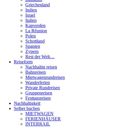
Griechenland
Indien
Israel
Italien
Kapverden
La Réunion
Polen
Schottland
Spanien
Zypern
Rest der Welt…
Reiseform
Nachhaltig reisen
Bahnreisen
Mietwagenrundreisen
Wanderferien
Private Rundreisen
Gruppenreisen
Festtagsreisen
Nachhaltigkeit
Selber buchen
MIETWAGEN
FERIENHÄUSER
INTERRAIL