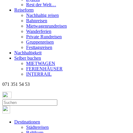
Rest der Welt…
Reiseform
Nachhaltig reisen
Bahnreisen
Mietwagenrundreisen
Wanderferien
Private Rundreisen
Gruppenreisen
Festtagsreisen
Nachhaltigkeit
Selber buchen
MIETWAGEN
FERIENHÄUSER
INTERRAIL
071 351 54 53
Destinationen
Städtereisen
Baltikum