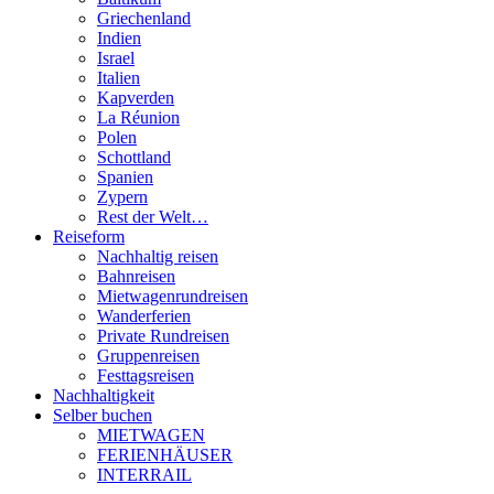
Griechenland
Indien
Israel
Italien
Kapverden
La Réunion
Polen
Schottland
Spanien
Zypern
Rest der Welt…
Reiseform
Nachhaltig reisen
Bahnreisen
Mietwagenrundreisen
Wanderferien
Private Rundreisen
Gruppenreisen
Festtagsreisen
Nachhaltigkeit
Selber buchen
MIETWAGEN
FERIENHÄUSER
INTERRAIL