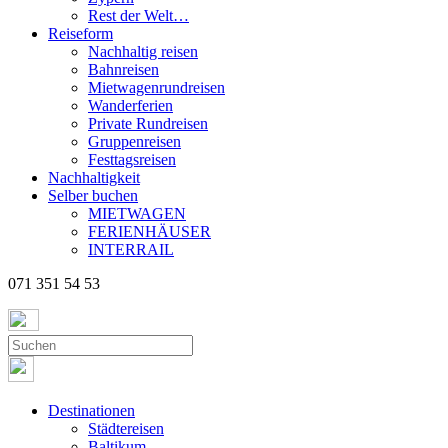
Rest der Welt…
Reiseform
Nachhaltig reisen
Bahnreisen
Mietwagenrundreisen
Wanderferien
Private Rundreisen
Gruppenreisen
Festtagsreisen
Nachhaltigkeit
Selber buchen
MIETWAGEN
FERIENHÄUSER
INTERRAIL
071 351 54 53
Destinationen
Städtereisen
Baltikum