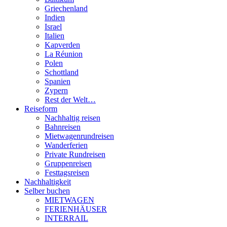
Griechenland
Indien
Israel
Italien
Kapverden
La Réunion
Polen
Schottland
Spanien
Zypern
Rest der Welt…
Reiseform
Nachhaltig reisen
Bahnreisen
Mietwagenrundreisen
Wanderferien
Private Rundreisen
Gruppenreisen
Festtagsreisen
Nachhaltigkeit
Selber buchen
MIETWAGEN
FERIENHÄUSER
INTERRAIL