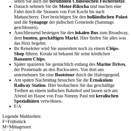
sehen Sie auch die
berühmten Chinesischen Fischernetze
.
Danach nehmen Sie die
Motor-Rikscha
und machen eine
Fahrt durch die Strassen von Fort Kochi bis nach
Mattancherry. Dort besichtigen Sie den
holländischen Palast
und die
Synagoge
der jüdischen Gemeinde (Samstags
geschlossen).
Anschliessend besteigen Sie den
lokalen Bus
zum Broadway,
dem
bunten, geschäftigen Markt
. Hier finden Sie alles was
das Herz begehrt.
Ihr Reiseleiter wird Sie ausserdem noch zu einem
Chips-
Shop
führen. Kerala ist bekannt für seine köstlichen
Bananen Chips
.
Später spazieren Sie gemächlich entlang des
Marine Drives
,
der Promenade an den Backwaters. Von dort aus
unternehmen Sie eine
Bootstour
durch die Hafengegend.
Am späten Nachmittag besuchen Sie die
Ernakulam
Railway Station
. Hier beobachten Sie das geschäftige
Treiben an einem indischen Bahnhof und lassen sich am
Abend im Hause von Frau Nimmy Paul mit
keralischen
Spezialitäten
verwöhnen.
F/A
Legende Mahlzeiten:
F=Frühstück
M=Mittagessen