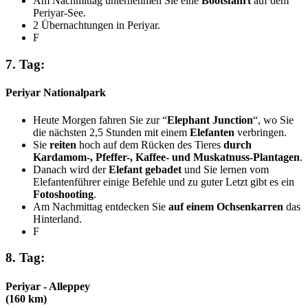
Am Nachmittag unternehmen Sie eine
Bootsfahrt
auf dem
Periyar-See.
2 Übernachtungen in Periyar.
F
7. Tag:
Periyar Nationalpark
Heute Morgen fahren Sie zur “
Elephant Junction
“, wo Sie
die nächsten 2,5 Stunden mit einem
Elefanten
verbringen.
Sie
reiten
hoch auf dem Rücken des Tieres
durch
Kardamom-, Pfeffer-, Kaffee- und Muskatnuss-Plantagen
.
Danach wird der
Elefant gebadet
und Sie lernen vom
Elefantenführer einige Befehle und zu guter Letzt gibt es ein
Fotoshooting
.
Am Nachmittag entdecken Sie
auf einem Ochsenkarren
das
Hinterland.
F
8. Tag:
Periyar - Alleppey
(160 km)