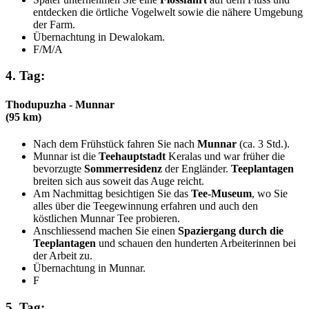
entdecken die örtliche Vogelwelt sowie die nähere Umgebung
der Farm.
Übernachtung in Dewalokam.
F/M/A
4. Tag:
Thodupuzha - Munnar
(95 km)
Nach dem Frühstück fahren Sie nach
Munnar
(ca. 3 Std.).
Munnar ist die
Teehauptstadt
Keralas und war früher die
bevorzugte
Sommerresidenz
der Engländer.
Teeplantagen
breiten sich aus soweit das Auge reicht.
Am Nachmittag besichtigen Sie das
Tee-Museum
, wo Sie
alles über die Teegewinnung erfahren und auch den
köstlichen Munnar Tee probieren.
Anschliessend machen Sie einen
Spaziergang durch die
Teeplantagen
und schauen den hunderten Arbeiterinnen bei
der Arbeit zu.
Übernachtung in Munnar.
F
5. Tag: