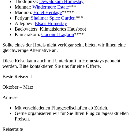
Thodupuza:
Dewalokam Homestay
Munnar:
Windermere Estate
***
Madurai:
Hotel Heritage
*****
Periyar:
Shalimar Spice Garden
***
Alleppey:
Elsa’s Homestay
Backwaters: Klimatisiertes Hausboot
Kumarakom:
Coconut Lagoon
****
Sollte eines der Hotels nicht verfügar sein, bieten wir Ihnen eine
gleichwertige Alternative an.
Diese Reise kann auch mit Unterkunft in Homestays gebucht
werden. Bitte kontaktieren Sie uns für eine Offerte.
Beste Reisezeit
Oktober – März
Anreise
Mit verschiedenen Fluggesellschaften ab Zürich.
Gerne organisieren wir für Sie Ihren Flug zu tagesaktuellen
Preisen.
Reiseroute