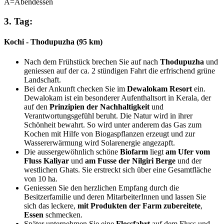
A=Abendessen
3. Tag:
Kochi - Thodupuzha (95 km)
Nach dem Frühstück brechen Sie auf nach
Thodupuzha
und
geniessen auf der ca. 2 stündigen Fahrt die erfrischend grüne
Landschaft.
Bei der Ankunft checken Sie im
Dewalokam Resort
ein.
Dewalokam ist ein besonderer Aufenthaltsort in Kerala, der
auf den
Prinzipien der Nachhaltigkeit
und
Verantwortungsgefühl beruht. Die Natur wird in ihrer
Schönheit bewahrt. So wird unter anderem das Gas zum
Kochen mit Hilfe von Biogaspflanzen erzeugt und zur
Wassererwärmung wird Solarenergie angezapft.
Die aussergewöhnlich schöne
Biofarm
liegt
am Ufer vom
Fluss Kaliyar
und
am Fusse der Nilgiri Berge
und der
westlichen Ghats. Sie erstreckt sich über eine Gesamtfläche
von 10 ha.
Geniessen Sie den herzlichen Empfang durch die
Besitzerfamilie und deren MitarbeiterInnen und lassen Sie
sich das leckere,
mit Produkten der Farm zubereitete
,
Essen
schmecken.
Später unternehmen Sie eine
Flossfahrt
auf dem Fluss und