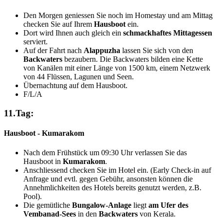
Den Morgen geniessen Sie noch im Homestay und am Mittag
checken Sie auf Ihrem
Hausboot
ein.
Dort wird Ihnen auch gleich ein
schmackhaftes Mittagessen
serviert.
Auf der Fahrt nach
Alappuzha
lassen Sie sich von den
Backwaters
bezaubern. Die Backwaters bilden eine Kette
von Kanälen mit einer Länge von 1500 km, einem Netzwerk
von 44 Flüssen, Lagunen und Seen.
Übernachtung auf dem Hausboot.
F/L/A
11.Tag:
Hausboot - Kumarakom
Nach dem Frühstück um 09:30 Uhr verlassen Sie das
Hausboot in
Kumarakom
.
Anschliessend checken Sie im Hotel ein. (Early Check-in auf
Anfrage und evtl. gegen Gebühr, ansonsten können die
Annehmlichkeiten des Hotels bereits genutzt werden, z.B.
Pool).
Die gemütliche
Bungalow-Anlage
liegt
am Ufer des
Vembanad-Sees
in den
Backwaters
von Kerala.