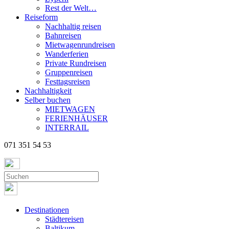
Rest der Welt…
Reiseform
Nachhaltig reisen
Bahnreisen
Mietwagenrundreisen
Wanderferien
Private Rundreisen
Gruppenreisen
Festtagsreisen
Nachhaltigkeit
Selber buchen
MIETWAGEN
FERIENHÄUSER
INTERRAIL
071 351 54 53
Destinationen
Städtereisen
Baltikum