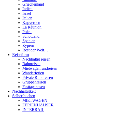
Griechenland
Indien
Israel
Italien
Kapverden
La Réunion
Polen
Schottland
Spanien
Zypern
Rest der Welt…
Reiseform
Nachhaltig reisen
Bahnreisen
Mietwagenrundreisen
Wanderferien
Private Rundreisen
Gruppenreisen
Festtagsreisen
Nachhaltigkeit
Selber buchen
MIETWAGEN
FERIENHÄUSER
INTERRAIL