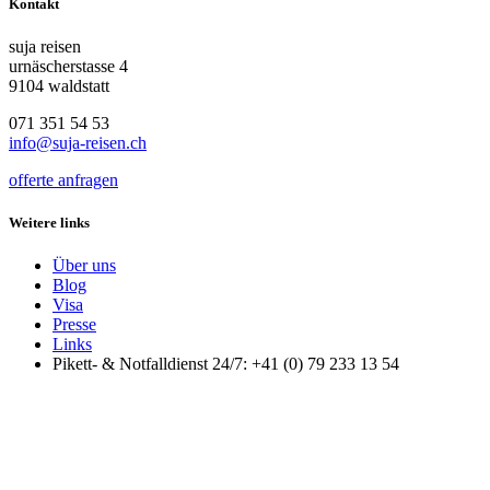
Kontakt
suja reisen
urnäscherstasse 4
9104 waldstatt
071 351 54 53
info@suja-reisen.ch
offerte anfragen
Weitere links
Über uns
Blog
Visa
Presse
Links
Pikett- & Notfalldienst 24/7: +41 (0) 79 233 13 54