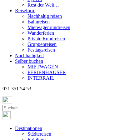
Rest der Welt…
Reiseform
Nachhaltig reisen
Bahnreisen
Mietwagenrundreisen
Wanderferien
Private Rundreisen
Gruppenreisen
Festtagsreisen
Nachhaltigkeit
Selber buchen
MIETWAGEN
FERIENHÄUSER
INTERRAIL
071 351 54 53
Destinationen
Städtereisen
Baltikum