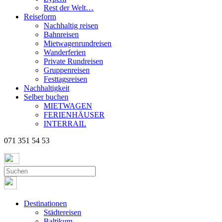
Rest der Welt…
Reiseform
Nachhaltig reisen
Bahnreisen
Mietwagenrundreisen
Wanderferien
Private Rundreisen
Gruppenreisen
Festtagsreisen
Nachhaltigkeit
Selber buchen
MIETWAGEN
FERIENHÄUSER
INTERRAIL
071 351 54 53
Destinationen
Städtereisen
Baltikum