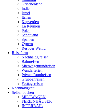
Griechenland
Indien
Israel
Italien
Kapverden
La Réunion
Polen
Schottland
Spanien
Zypern
Rest der Welt…
Reiseform
Nachhaltig reisen
Bahnreisen
Mietwagenrundreisen
Wanderferien
Private Rundreisen
Gruppenreisen
Festtagsreisen
Nachhaltigkeit
Selber buchen
MIETWAGEN
FERIENHÄUSER
INTERRAIL