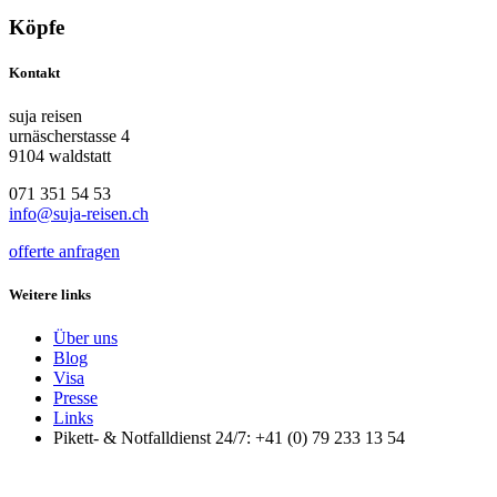
Köpfe
Kontakt
suja reisen
urnäscherstasse 4
9104 waldstatt
071 351 54 53
info@suja-reisen.ch
offerte anfragen
Weitere links
Über uns
Blog
Visa
Presse
Links
Pikett- & Notfalldienst 24/7: +41 (0) 79 233 13 54