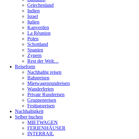
Griechenland
Indien
Israel
Italien
Kapverden
La Réunion
Polen
Schottland
Spanien
Zypern
Rest der Welt…
Reiseform
Nachhaltig reisen
Bahnreisen
Mietwagenrundreisen
Wanderferien
Private Rundreisen
Gruppenreisen
Festtagsreisen
Nachhaltigkeit
Selber buchen
MIETWAGEN
FERIENHÄUSER
INTERRAIL