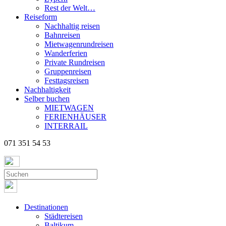
Rest der Welt…
Reiseform
Nachhaltig reisen
Bahnreisen
Mietwagenrundreisen
Wanderferien
Private Rundreisen
Gruppenreisen
Festtagsreisen
Nachhaltigkeit
Selber buchen
MIETWAGEN
FERIENHÄUSER
INTERRAIL
071 351 54 53
Destinationen
Städtereisen
Baltikum