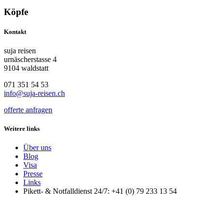
Köpfe
Kontakt
suja reisen
urnäscherstasse 4
9104 waldstatt
071 351 54 53
info@suja-reisen.ch
offerte anfragen
Weitere links
Über uns
Blog
Visa
Presse
Links
Pikett- & Notfalldienst 24/7: +41 (0) 79 233 13 54