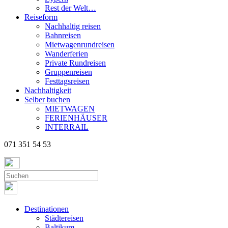
Rest der Welt…
Reiseform
Nachhaltig reisen
Bahnreisen
Mietwagenrundreisen
Wanderferien
Private Rundreisen
Gruppenreisen
Festtagsreisen
Nachhaltigkeit
Selber buchen
MIETWAGEN
FERIENHÄUSER
INTERRAIL
071 351 54 53
Destinationen
Städtereisen
Baltikum