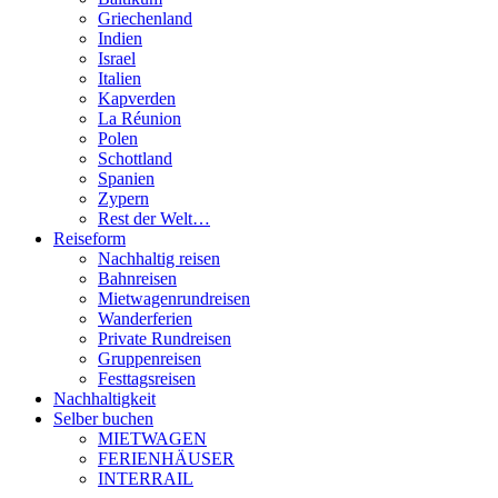
Griechenland
Indien
Israel
Italien
Kapverden
La Réunion
Polen
Schottland
Spanien
Zypern
Rest der Welt…
Reiseform
Nachhaltig reisen
Bahnreisen
Mietwagenrundreisen
Wanderferien
Private Rundreisen
Gruppenreisen
Festtagsreisen
Nachhaltigkeit
Selber buchen
MIETWAGEN
FERIENHÄUSER
INTERRAIL