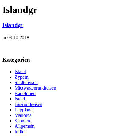
Islandgr
Islandgr
in 09.10.2018
Kategorien
Island
Zypern
Städtereisen
Mietwagenrundreisen
Badeferien
Israel
Busrundreisen
Lappland
Mallorca
Spanien
Allgemein
Indien