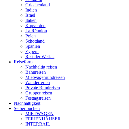
Griechenland
Indien
Israel
Italien
Kapverden
La Réunion
Polen
Schottland
Spanien
Zypern
Rest der Welt…
Reiseform
Nachhaltig reisen
Bahnreisen
Mietwagenrundreisen
Wanderferien
Private Rundreisen
Gruppenreisen
Festtagsreisen
Nachhaltigkeit
Selber buchen
MIETWAGEN
FERIENHÄUSER
INTERRAIL