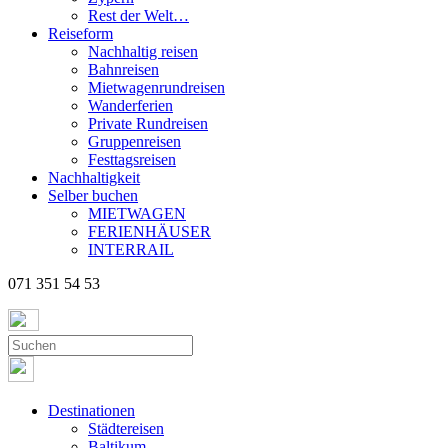
Rest der Welt…
Reiseform
Nachhaltig reisen
Bahnreisen
Mietwagenrundreisen
Wanderferien
Private Rundreisen
Gruppenreisen
Festtagsreisen
Nachhaltigkeit
Selber buchen
MIETWAGEN
FERIENHÄUSER
INTERRAIL
071 351 54 53
Destinationen
Städtereisen
Baltikum