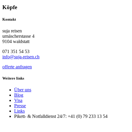
Köpfe
Kontakt
suja reisen
urnäscherstasse 4
9104 waldstatt
071 351 54 53
info@suja-reisen.ch
offerte anfragen
Weitere links
Über uns
Blog
Visa
Presse
Links
Pikett- & Notfalldienst 24/7: +41 (0) 79 233 13 54