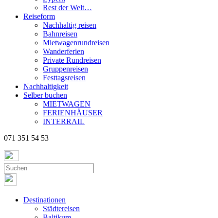
Rest der Welt…
Reiseform
Nachhaltig reisen
Bahnreisen
Mietwagenrundreisen
Wanderferien
Private Rundreisen
Gruppenreisen
Festtagsreisen
Nachhaltigkeit
Selber buchen
MIETWAGEN
FERIENHÄUSER
INTERRAIL
071 351 54 53
Destinationen
Städtereisen
Baltikum