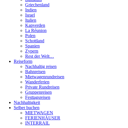
Griechenland
Indien
Israel
Italien
Kapverden
La Réunion
Polen
Schottland
Spanien
Zypern
Rest der Welt…
Reiseform
Nachhaltig reisen
Bahnreisen
Mietwagenrundreisen
Wanderferien
Private Rundreisen
Gruppenreisen
Festtagsreisen
Nachhaltigkeit
Selber buchen
MIETWAGEN
FERIENHÄUSER
INTERRAIL