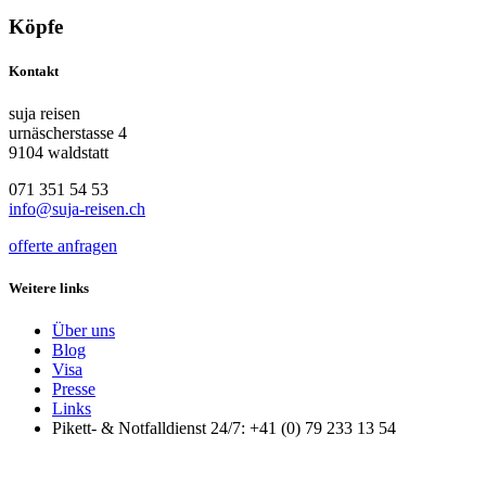
Köpfe
Kontakt
suja reisen
urnäscherstasse 4
9104 waldstatt
071 351 54 53
info@suja-reisen.ch
offerte anfragen
Weitere links
Über uns
Blog
Visa
Presse
Links
Pikett- & Notfalldienst 24/7: +41 (0) 79 233 13 54