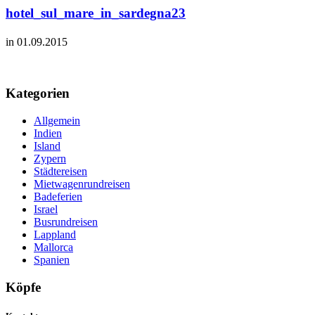
hotel_sul_mare_in_sardegna23
in 01.09.2015
Kategorien
Allgemein
Indien
Island
Zypern
Städtereisen
Mietwagenrundreisen
Badeferien
Israel
Busrundreisen
Lappland
Mallorca
Spanien
Köpfe