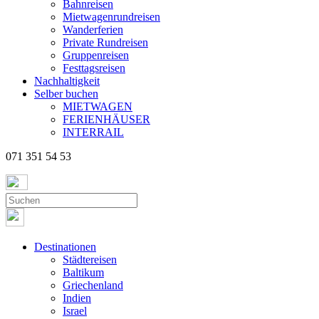
Bahnreisen
Mietwagenrundreisen
Wanderferien
Private Rundreisen
Gruppenreisen
Festtagsreisen
Nachhaltigkeit
Selber buchen
MIETWAGEN
FERIENHÄUSER
INTERRAIL
071 351 54 53
Destinationen
Städtereisen
Baltikum
Griechenland
Indien
Israel