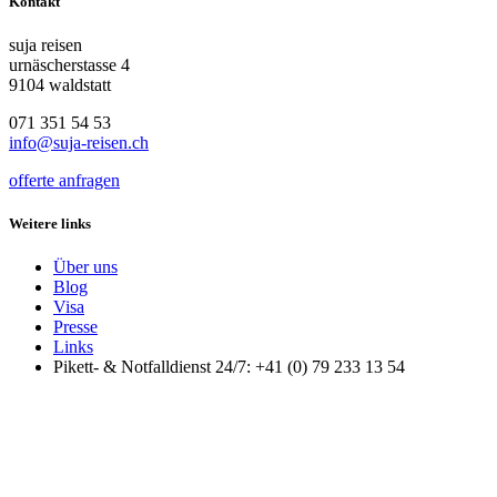
Kontakt
suja reisen
urnäscherstasse 4
9104 waldstatt
071 351 54 53
info@suja-reisen.ch
offerte anfragen
Weitere links
Über uns
Blog
Visa
Presse
Links
Pikett- & Notfalldienst 24/7: +41 (0) 79 233 13 54