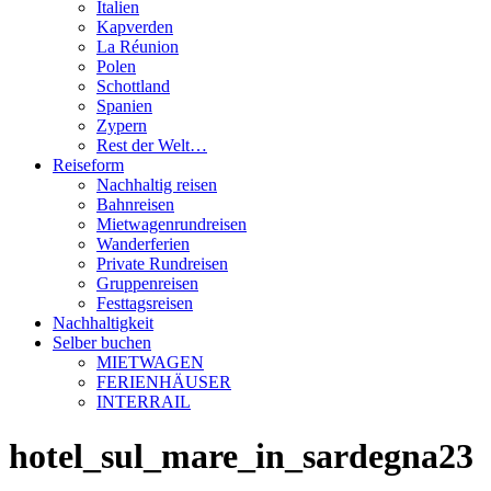
Italien
Kapverden
La Réunion
Polen
Schottland
Spanien
Zypern
Rest der Welt…
Reiseform
Nachhaltig reisen
Bahnreisen
Mietwagenrundreisen
Wanderferien
Private Rundreisen
Gruppenreisen
Festtagsreisen
Nachhaltigkeit
Selber buchen
MIETWAGEN
FERIENHÄUSER
INTERRAIL
hotel_sul_mare_in_sardegna23