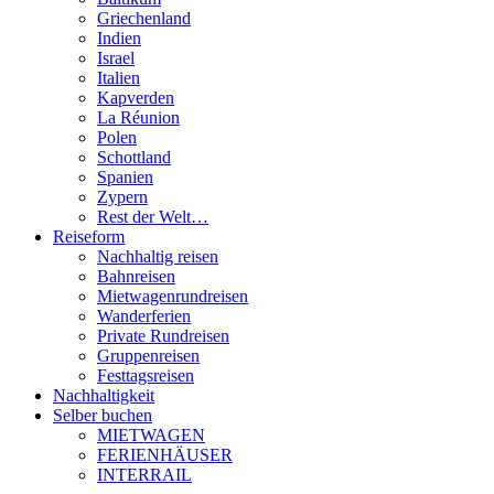
Griechenland
Indien
Israel
Italien
Kapverden
La Réunion
Polen
Schottland
Spanien
Zypern
Rest der Welt…
Reiseform
Nachhaltig reisen
Bahnreisen
Mietwagenrundreisen
Wanderferien
Private Rundreisen
Gruppenreisen
Festtagsreisen
Nachhaltigkeit
Selber buchen
MIETWAGEN
FERIENHÄUSER
INTERRAIL