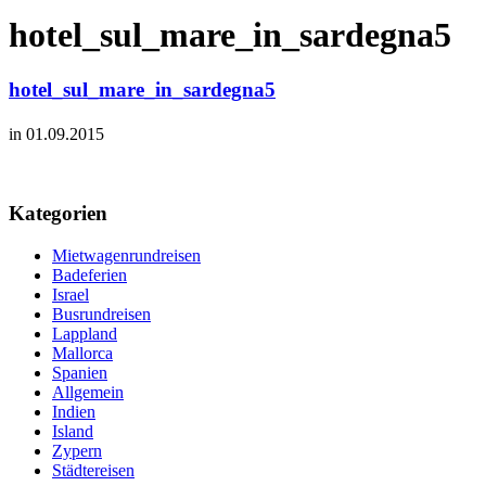
hotel_sul_mare_in_sardegna5
hotel_sul_mare_in_sardegna5
in 01.09.2015
Kategorien
Mietwagenrundreisen
Badeferien
Israel
Busrundreisen
Lappland
Mallorca
Spanien
Allgemein
Indien
Island
Zypern
Städtereisen