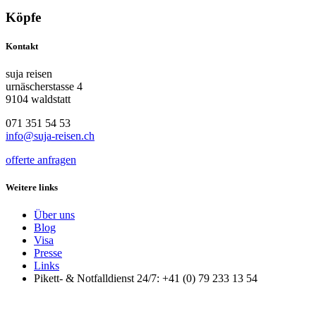
Köpfe
Kontakt
suja reisen
urnäscherstasse 4
9104 waldstatt
071 351 54 53
info@suja-reisen.ch
offerte anfragen
Weitere links
Über uns
Blog
Visa
Presse
Links
Pikett- & Notfalldienst 24/7: +41 (0) 79 233 13 54