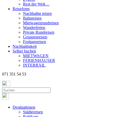
Rest der Welt…
Reiseform
Nachhaltig reisen
Bahnreisen
Mietwagenrundreisen
Wanderferien
Private Rundreisen
Gruppenreisen
Festtagsreisen
Nachhaltigkeit
Selber buchen
MIETWAGEN
FERIENHÄUSER
INTERRAIL
071 351 54 53
Destinationen
Städtereisen
Baltikum