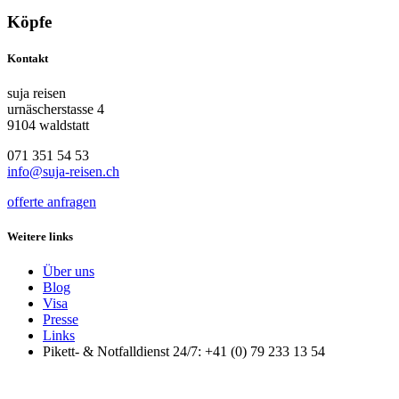
Köpfe
Kontakt
suja reisen
urnäscherstasse 4
9104 waldstatt
071 351 54 53
info@suja-reisen.ch
offerte anfragen
Weitere links
Über uns
Blog
Visa
Presse
Links
Pikett- & Notfalldienst 24/7: +41 (0) 79 233 13 54