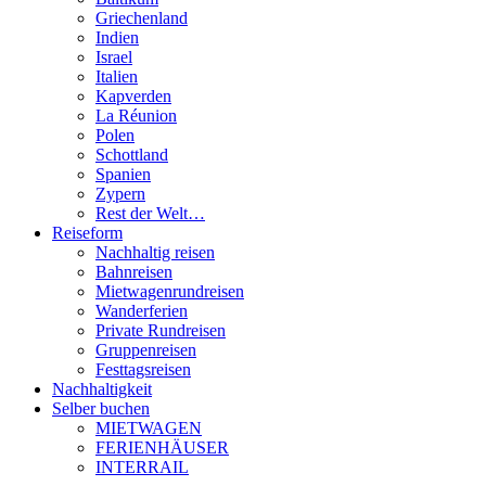
Griechenland
Indien
Israel
Italien
Kapverden
La Réunion
Polen
Schottland
Spanien
Zypern
Rest der Welt…
Reiseform
Nachhaltig reisen
Bahnreisen
Mietwagenrundreisen
Wanderferien
Private Rundreisen
Gruppenreisen
Festtagsreisen
Nachhaltigkeit
Selber buchen
MIETWAGEN
FERIENHÄUSER
INTERRAIL