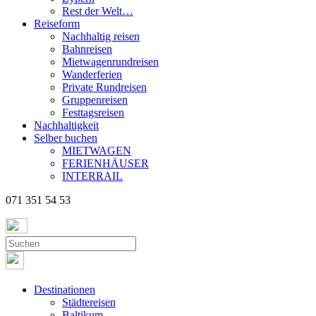
Rest der Welt…
Reiseform
Nachhaltig reisen
Bahnreisen
Mietwagenrundreisen
Wanderferien
Private Rundreisen
Gruppenreisen
Festtagsreisen
Nachhaltigkeit
Selber buchen
MIETWAGEN
FERIENHÄUSER
INTERRAIL
071 351 54 53
Destinationen
Städtereisen
Baltikum