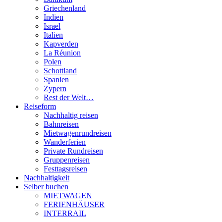
Griechenland
Indien
Israel
Italien
Kapverden
La Réunion
Polen
Schottland
Spanien
Zypern
Rest der Welt…
Reiseform
Nachhaltig reisen
Bahnreisen
Mietwagenrundreisen
Wanderferien
Private Rundreisen
Gruppenreisen
Festtagsreisen
Nachhaltigkeit
Selber buchen
MIETWAGEN
FERIENHÄUSER
INTERRAIL