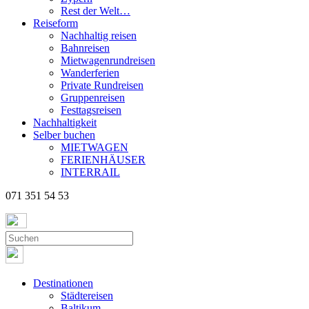
Rest der Welt…
Reiseform
Nachhaltig reisen
Bahnreisen
Mietwagenrundreisen
Wanderferien
Private Rundreisen
Gruppenreisen
Festtagsreisen
Nachhaltigkeit
Selber buchen
MIETWAGEN
FERIENHÄUSER
INTERRAIL
071 351 54 53
Destinationen
Städtereisen
Baltikum