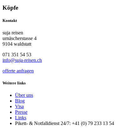
Köpfe
Kontakt
suja reisen
urnäscherstasse 4
9104 waldstatt
071 351 54 53
info@suja-reisen.ch
offerte anfragen
Weitere links
Über uns
Blog
Visa
Presse
Links
Pikett- & Notfalldienst 24/7: +41 (0) 79 233 13 54