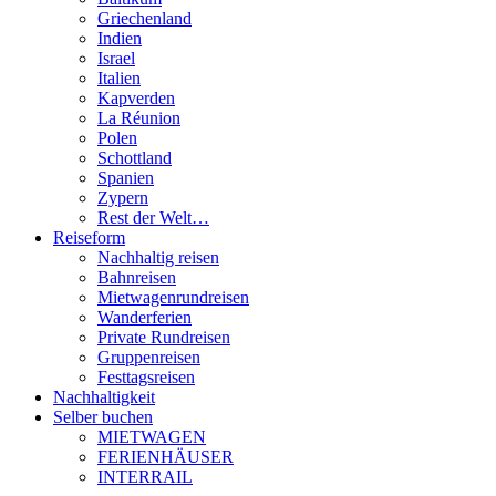
Griechenland
Indien
Israel
Italien
Kapverden
La Réunion
Polen
Schottland
Spanien
Zypern
Rest der Welt…
Reiseform
Nachhaltig reisen
Bahnreisen
Mietwagenrundreisen
Wanderferien
Private Rundreisen
Gruppenreisen
Festtagsreisen
Nachhaltigkeit
Selber buchen
MIETWAGEN
FERIENHÄUSER
INTERRAIL