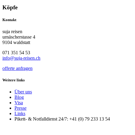
Köpfe
Kontakt
suja reisen
urnäscherstasse 4
9104 waldstatt
071 351 54 53
info@suja-reisen.ch
offerte anfragen
Weitere links
Über uns
Blog
Visa
Presse
Links
Pikett- & Notfalldienst 24/7: +41 (0) 79 233 13 54