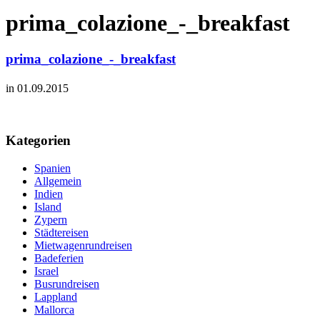
prima_colazione_-_breakfast
prima_colazione_-_breakfast
in 01.09.2015
Kategorien
Spanien
Allgemein
Indien
Island
Zypern
Städtereisen
Mietwagenrundreisen
Badeferien
Israel
Busrundreisen
Lappland
Mallorca