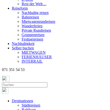
Rest der Welt…
Reiseform
Nachhaltig reisen
Bahnreisen
Mietwagenrundreisen
Wanderferien
Private Rundreisen
Gruppenreisen
Festtagsreisen
Nachhaltigkeit
Selber buchen
MIETWAGEN
FERIENHÄUSER
INTERRAIL
071 351 54 53
Destinationen
Städtereisen
Baltikum