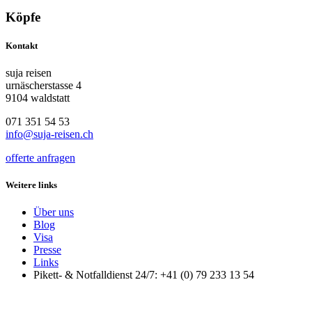
Köpfe
Kontakt
suja reisen
urnäscherstasse 4
9104 waldstatt
071 351 54 53
info@suja-reisen.ch
offerte anfragen
Weitere links
Über uns
Blog
Visa
Presse
Links
Pikett- & Notfalldienst 24/7: +41 (0) 79 233 13 54