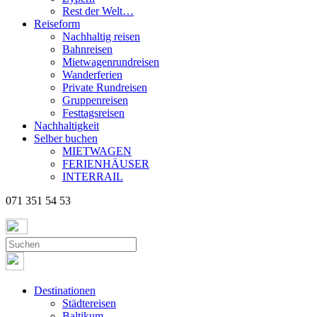
Rest der Welt…
Reiseform
Nachhaltig reisen
Bahnreisen
Mietwagenrundreisen
Wanderferien
Private Rundreisen
Gruppenreisen
Festtagsreisen
Nachhaltigkeit
Selber buchen
MIETWAGEN
FERIENHÄUSER
INTERRAIL
071 351 54 53
Destinationen
Städtereisen
Baltikum