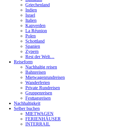
Griechenland
Indien
Israel
Italien
Kapverden
La Réunion
Polen
Schottland
Spanien
Zypern
Rest der Welt…
Reiseform
Nachhaltig reisen
Bahnreisen
Mietwagenrundreisen
Wanderferien
Private Rundreisen
Gruppenreisen
Festtagsreisen
Nachhaltigkeit
Selber buchen
MIETWAGEN
FERIENHÄUSER
INTERRAIL