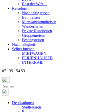
Rest der Welt…
Reiseform
Nachhaltig reisen
Bahnreisen
Mietwagenrundreisen
Wanderferien
Private Rundreisen
Gruppenreisen
Festtagsreisen
Nachhaltigkeit
Selber buchen
MIETWAGEN
FERIENHÄUSER
INTERRAIL
071 351 54 53
Destinationen
Städtereisen
Baltikum