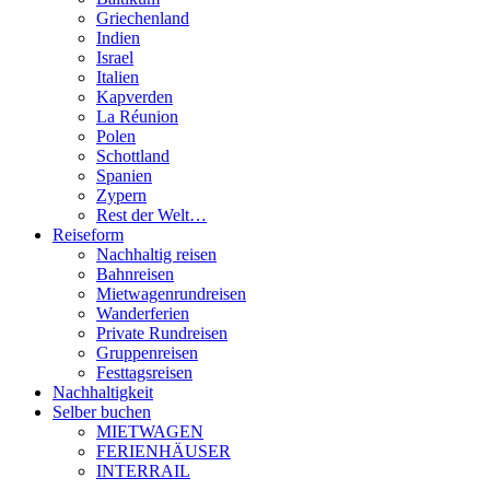
Griechenland
Indien
Israel
Italien
Kapverden
La Réunion
Polen
Schottland
Spanien
Zypern
Rest der Welt…
Reiseform
Nachhaltig reisen
Bahnreisen
Mietwagenrundreisen
Wanderferien
Private Rundreisen
Gruppenreisen
Festtagsreisen
Nachhaltigkeit
Selber buchen
MIETWAGEN
FERIENHÄUSER
INTERRAIL