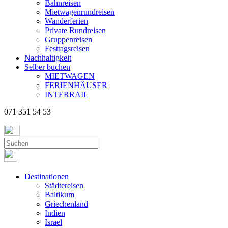
Bahnreisen
Mietwagenrundreisen
Wanderferien
Private Rundreisen
Gruppenreisen
Festtagsreisen
Nachhaltigkeit
Selber buchen
MIETWAGEN
FERIENHÄUSER
INTERRAIL
071 351 54 53
Destinationen
Städtereisen
Baltikum
Griechenland
Indien
Israel