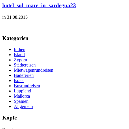
hotel_sul_mare_in_sardegna23
in 31.08.2015
Kategorien
Indien
Island
Zypern
Städtereisen
Mietwagenrundreisen
Badeferien
Israel
Busrundreisen
Lappland
Mallorca
Spanien
Allgemein
Köpfe