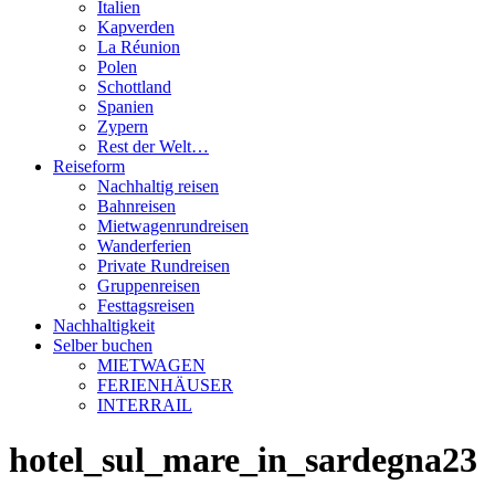
Italien
Kapverden
La Réunion
Polen
Schottland
Spanien
Zypern
Rest der Welt…
Reiseform
Nachhaltig reisen
Bahnreisen
Mietwagenrundreisen
Wanderferien
Private Rundreisen
Gruppenreisen
Festtagsreisen
Nachhaltigkeit
Selber buchen
MIETWAGEN
FERIENHÄUSER
INTERRAIL
hotel_sul_mare_in_sardegna23