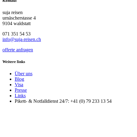
Kontakt
suja reisen
urnäscherstasse 4
9104 waldstatt
071 351 54 53
info@suja-reisen.ch
offerte anfragen
Weitere links
Über uns
Blog
Visa
Presse
Links
Pikett- & Notfalldienst 24/7: +41 (0) 79 233 13 54