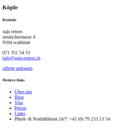
Köpfe
Kontakt
suja reisen
urnäscherstasse 4
9104 waldstatt
071 351 54 53
info@suja-reisen.ch
offerte anfragen
Weitere links
Über uns
Blog
Visa
Presse
Links
Pikett- & Notfalldienst 24/7: +41 (0) 79 233 13 54