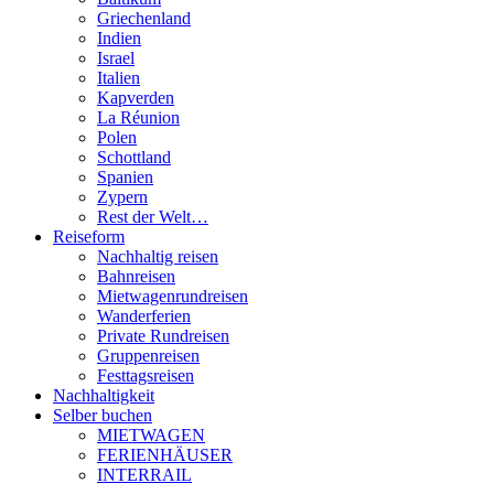
Griechenland
Indien
Israel
Italien
Kapverden
La Réunion
Polen
Schottland
Spanien
Zypern
Rest der Welt…
Reiseform
Nachhaltig reisen
Bahnreisen
Mietwagenrundreisen
Wanderferien
Private Rundreisen
Gruppenreisen
Festtagsreisen
Nachhaltigkeit
Selber buchen
MIETWAGEN
FERIENHÄUSER
INTERRAIL