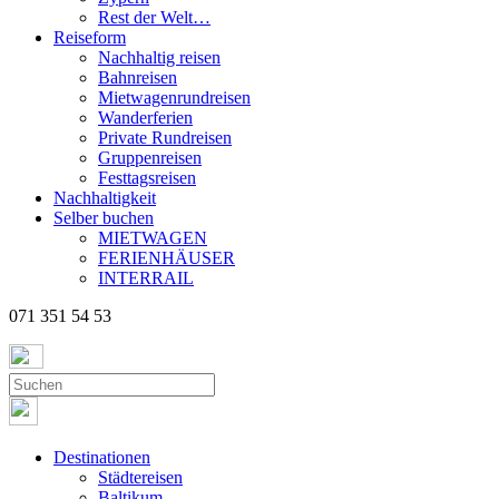
Rest der Welt…
Reiseform
Nachhaltig reisen
Bahnreisen
Mietwagenrundreisen
Wanderferien
Private Rundreisen
Gruppenreisen
Festtagsreisen
Nachhaltigkeit
Selber buchen
MIETWAGEN
FERIENHÄUSER
INTERRAIL
071 351 54 53
Destinationen
Städtereisen
Baltikum