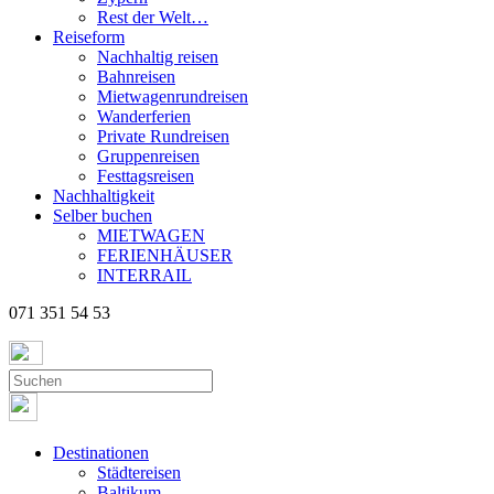
Rest der Welt…
Reiseform
Nachhaltig reisen
Bahnreisen
Mietwagenrundreisen
Wanderferien
Private Rundreisen
Gruppenreisen
Festtagsreisen
Nachhaltigkeit
Selber buchen
MIETWAGEN
FERIENHÄUSER
INTERRAIL
071 351 54 53
Destinationen
Städtereisen
Baltikum