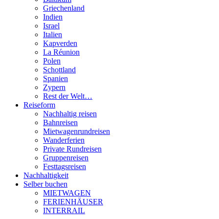
Griechenland
Indien
Israel
Italien
Kapverden
La Réunion
Polen
Schottland
Spanien
Zypern
Rest der Welt…
Reiseform
Nachhaltig reisen
Bahnreisen
Mietwagenrundreisen
Wanderferien
Private Rundreisen
Gruppenreisen
Festtagsreisen
Nachhaltigkeit
Selber buchen
MIETWAGEN
FERIENHÄUSER
INTERRAIL