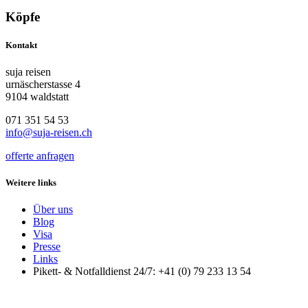
Köpfe
Kontakt
suja reisen
urnäscherstasse 4
9104 waldstatt
071 351 54 53
info@suja-reisen.ch
offerte anfragen
Weitere links
Über uns
Blog
Visa
Presse
Links
Pikett- & Notfalldienst 24/7: +41 (0) 79 233 13 54