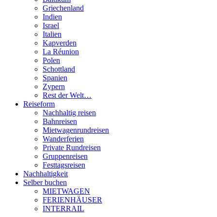
Griechenland
Indien
Israel
Italien
Kapverden
La Réunion
Polen
Schottland
Spanien
Zypern
Rest der Welt…
Reiseform
Nachhaltig reisen
Bahnreisen
Mietwagenrundreisen
Wanderferien
Private Rundreisen
Gruppenreisen
Festtagsreisen
Nachhaltigkeit
Selber buchen
MIETWAGEN
FERIENHÄUSER
INTERRAIL