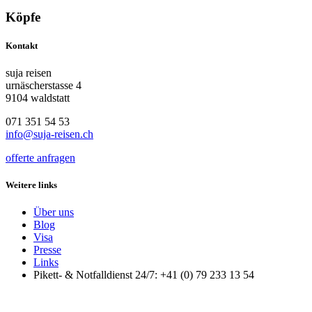
Köpfe
Kontakt
suja reisen
urnäscherstasse 4
9104 waldstatt
071 351 54 53
info@suja-reisen.ch
offerte anfragen
Weitere links
Über uns
Blog
Visa
Presse
Links
Pikett- & Notfalldienst 24/7: +41 (0) 79 233 13 54