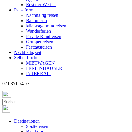
Rest der Welt…
Reiseform
Nachhaltig reisen
Bahnreisen
Mietwagenrundreisen
Wanderferien
Private Rundreisen
Gruppenreisen
Festtagsreisen
Nachhaltigkeit
Selber buchen
MIETWAGEN
FERIENHÄUSER
INTERRAIL
071 351 54 53
Destinationen
Städtereisen
Baltikum