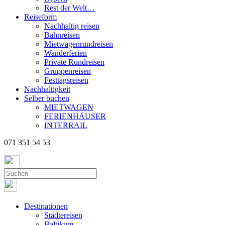
Rest der Welt…
Reiseform
Nachhaltig reisen
Bahnreisen
Mietwagenrundreisen
Wanderferien
Private Rundreisen
Gruppenreisen
Festtagsreisen
Nachhaltigkeit
Selber buchen
MIETWAGEN
FERIENHÄUSER
INTERRAIL
071 351 54 53
Destinationen
Städtereisen
Baltikum