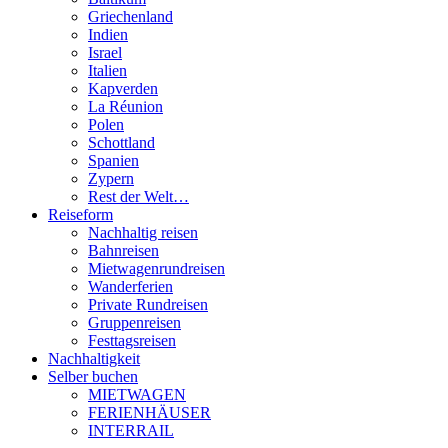
Griechenland
Indien
Israel
Italien
Kapverden
La Réunion
Polen
Schottland
Spanien
Zypern
Rest der Welt…
Reiseform
Nachhaltig reisen
Bahnreisen
Mietwagenrundreisen
Wanderferien
Private Rundreisen
Gruppenreisen
Festtagsreisen
Nachhaltigkeit
Selber buchen
MIETWAGEN
FERIENHÄUSER
INTERRAIL