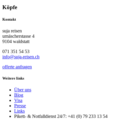
Köpfe
Kontakt
suja reisen
urnäscherstasse 4
9104 waldstatt
071 351 54 53
info@suja-reisen.ch
offerte anfragen
Weitere links
Über uns
Blog
Visa
Presse
Links
Pikett- & Notfalldienst 24/7: +41 (0) 79 233 13 54