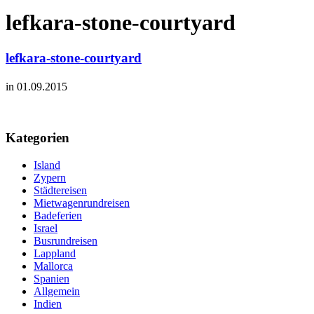
lefkara-stone-courtyard
lefkara-stone-courtyard
in 01.09.2015
Kategorien
Island
Zypern
Städtereisen
Mietwagenrundreisen
Badeferien
Israel
Busrundreisen
Lappland
Mallorca
Spanien
Allgemein
Indien