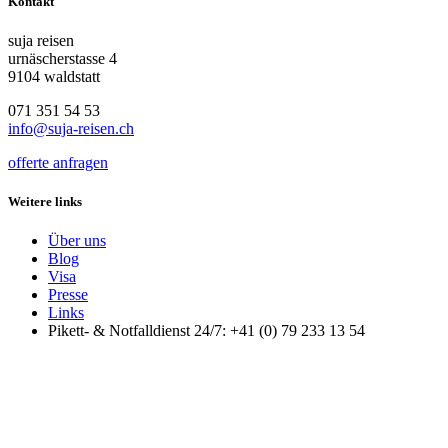
Kontakt
suja reisen
urnäscherstasse 4
9104 waldstatt
071 351 54 53
info@suja-reisen.ch
offerte anfragen
Weitere links
Über uns
Blog
Visa
Presse
Links
Pikett- & Notfalldienst 24/7: +41 (0) 79 233 13 54