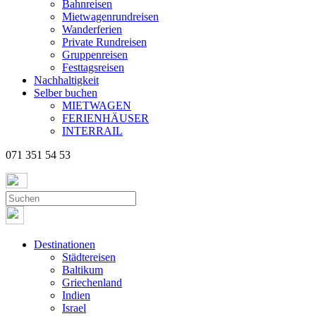
Bahnreisen
Mietwagenrundreisen
Wanderferien
Private Rundreisen
Gruppenreisen
Festtagsreisen
Nachhaltigkeit
Selber buchen
MIETWAGEN
FERIENHÄUSER
INTERRAIL
071 351 54 53
Destinationen
Städtereisen
Baltikum
Griechenland
Indien
Israel