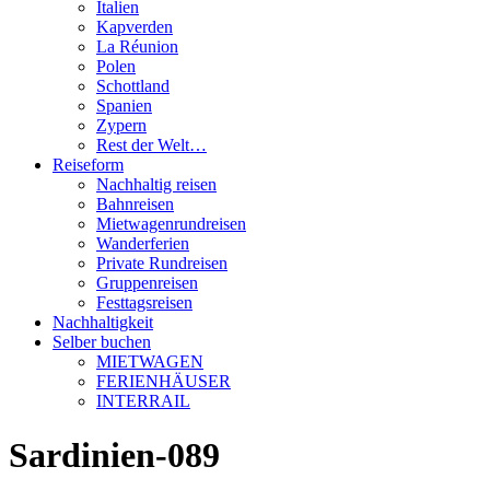
Italien
Kapverden
La Réunion
Polen
Schottland
Spanien
Zypern
Rest der Welt…
Reiseform
Nachhaltig reisen
Bahnreisen
Mietwagenrundreisen
Wanderferien
Private Rundreisen
Gruppenreisen
Festtagsreisen
Nachhaltigkeit
Selber buchen
MIETWAGEN
FERIENHÄUSER
INTERRAIL
Sardinien-089