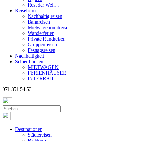
Rest der Welt…
Reiseform
Nachhaltig reisen
Bahnreisen
Mietwagenrundreisen
Wanderferien
Private Rundreisen
Gruppenreisen
Festtagsreisen
Nachhaltigkeit
Selber buchen
MIETWAGEN
FERIENHÄUSER
INTERRAIL
071 351 54 53
Destinationen
Städtereisen
Baltikum