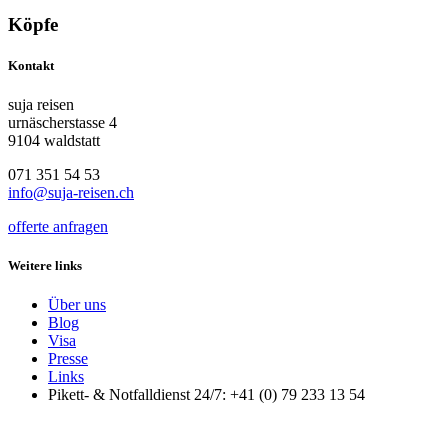
Köpfe
Kontakt
suja reisen
urnäscherstasse 4
9104 waldstatt
071 351 54 53
info@suja-reisen.ch
offerte anfragen
Weitere links
Über uns
Blog
Visa
Presse
Links
Pikett- & Notfalldienst 24/7: +41 (0) 79 233 13 54