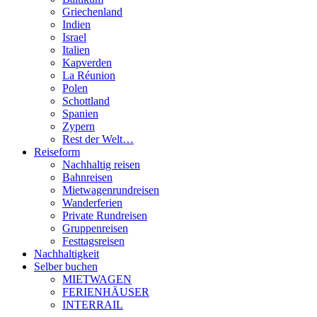
Griechenland
Indien
Israel
Italien
Kapverden
La Réunion
Polen
Schottland
Spanien
Zypern
Rest der Welt…
Reiseform
Nachhaltig reisen
Bahnreisen
Mietwagenrundreisen
Wanderferien
Private Rundreisen
Gruppenreisen
Festtagsreisen
Nachhaltigkeit
Selber buchen
MIETWAGEN
FERIENHÄUSER
INTERRAIL