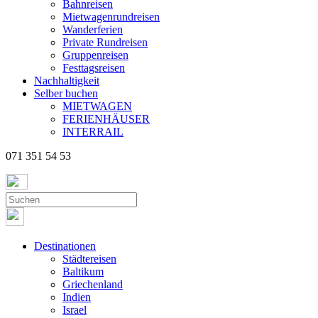
Bahnreisen
Mietwagenrundreisen
Wanderferien
Private Rundreisen
Gruppenreisen
Festtagsreisen
Nachhaltigkeit
Selber buchen
MIETWAGEN
FERIENHÄUSER
INTERRAIL
071 351 54 53
Destinationen
Städtereisen
Baltikum
Griechenland
Indien
Israel