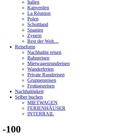
Italien
Kapverden
La Réunion
Polen
Schottland
Spanien
Zypern
Rest der Welt…
Reiseform
Nachhaltig reisen
Bahnreisen
Mietwagenrundreisen
Wanderferien
Private Rundreisen
Gruppenreisen
Festtagsreisen
Nachhaltigkeit
Selber buchen
MIETWAGEN
FERIENHÄUSER
INTERRAIL
-100