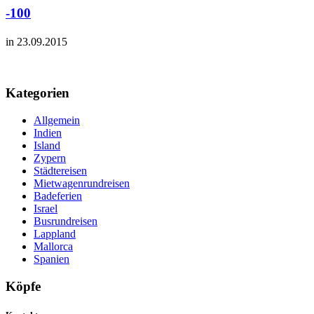
-100
in 23.09.2015
Kategorien
Allgemein
Indien
Island
Zypern
Städtereisen
Mietwagenrundreisen
Badeferien
Israel
Busrundreisen
Lappland
Mallorca
Spanien
Köpfe