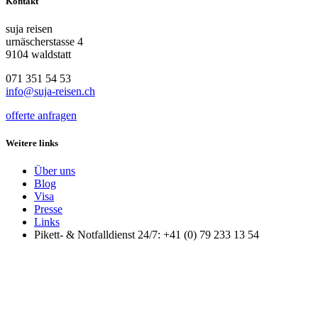
Kontakt
suja reisen
urnäscherstasse 4
9104 waldstatt
071 351 54 53
info@suja-reisen.ch
offerte anfragen
Weitere links
Über uns
Blog
Visa
Presse
Links
Pikett- & Notfalldienst 24/7: +41 (0) 79 233 13 54