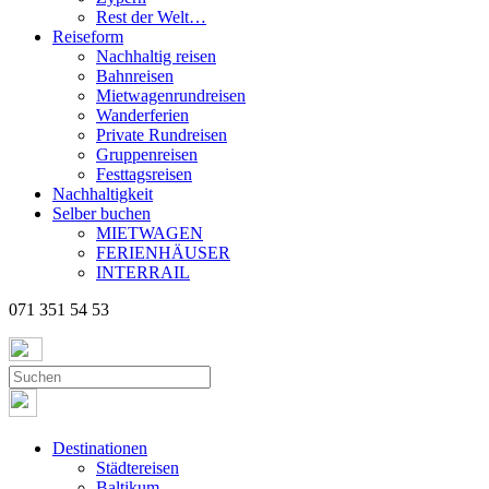
Rest der Welt…
Reiseform
Nachhaltig reisen
Bahnreisen
Mietwagenrundreisen
Wanderferien
Private Rundreisen
Gruppenreisen
Festtagsreisen
Nachhaltigkeit
Selber buchen
MIETWAGEN
FERIENHÄUSER
INTERRAIL
071 351 54 53
Destinationen
Städtereisen
Baltikum