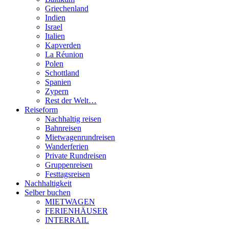
Griechenland
Indien
Israel
Italien
Kapverden
La Réunion
Polen
Schottland
Spanien
Zypern
Rest der Welt…
Reiseform
Nachhaltig reisen
Bahnreisen
Mietwagenrundreisen
Wanderferien
Private Rundreisen
Gruppenreisen
Festtagsreisen
Nachhaltigkeit
Selber buchen
MIETWAGEN
FERIENHÄUSER
INTERRAIL