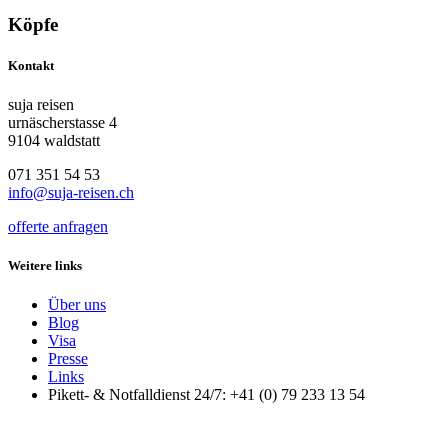
Köpfe
Kontakt
suja reisen
urnäscherstasse 4
9104 waldstatt
071 351 54 53
info@suja-reisen.ch
offerte anfragen
Weitere links
Über uns
Blog
Visa
Presse
Links
Pikett- & Notfalldienst 24/7: +41 (0) 79 233 13 54