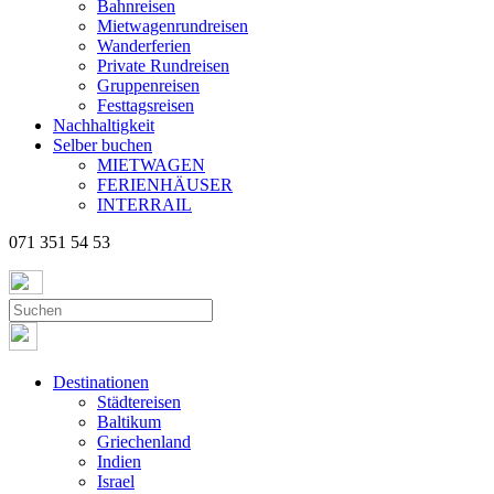
Bahnreisen
Mietwagenrundreisen
Wanderferien
Private Rundreisen
Gruppenreisen
Festtagsreisen
Nachhaltigkeit
Selber buchen
MIETWAGEN
FERIENHÄUSER
INTERRAIL
071 351 54 53
Destinationen
Städtereisen
Baltikum
Griechenland
Indien
Israel