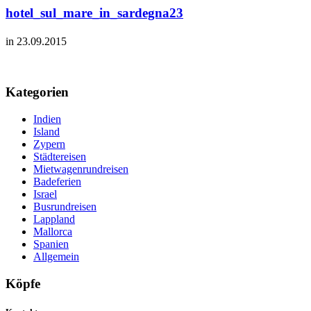
hotel_sul_mare_in_sardegna23
in 23.09.2015
Kategorien
Indien
Island
Zypern
Städtereisen
Mietwagenrundreisen
Badeferien
Israel
Busrundreisen
Lappland
Mallorca
Spanien
Allgemein
Köpfe