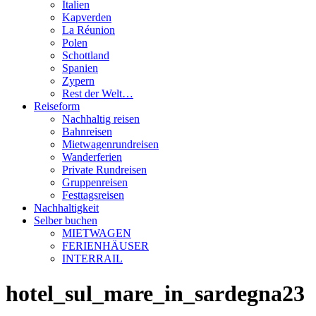
Italien
Kapverden
La Réunion
Polen
Schottland
Spanien
Zypern
Rest der Welt…
Reiseform
Nachhaltig reisen
Bahnreisen
Mietwagenrundreisen
Wanderferien
Private Rundreisen
Gruppenreisen
Festtagsreisen
Nachhaltigkeit
Selber buchen
MIETWAGEN
FERIENHÄUSER
INTERRAIL
hotel_sul_mare_in_sardegna23