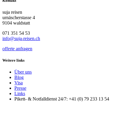
Kontakt
suja reisen
urnäscherstasse 4
9104 waldstatt
071 351 54 53
info@suja-reisen.ch
offerte anfragen
Weitere links
Über uns
Blog
Visa
Presse
Links
Pikett- & Notfalldienst 24/7: +41 (0) 79 233 13 54