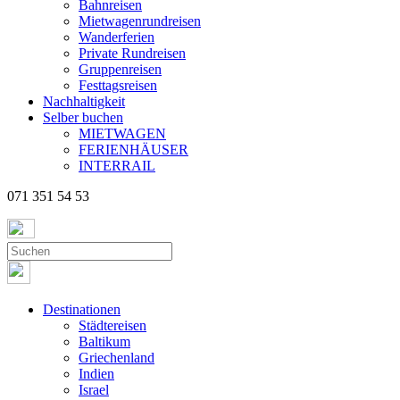
Bahnreisen
Mietwagenrundreisen
Wanderferien
Private Rundreisen
Gruppenreisen
Festtagsreisen
Nachhaltigkeit
Selber buchen
MIETWAGEN
FERIENHÄUSER
INTERRAIL
071 351 54 53
Destinationen
Städtereisen
Baltikum
Griechenland
Indien
Israel