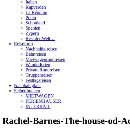
Italien
Kapverden
La Réunion
Polen
Schottland
Spanien
Zypern
Rest der Welt…
Reiseform
Nachhaltig reisen
Bahnreisen
Mietwagenrundreisen
Wanderferien
Private Rundreisen
Gruppenreisen
Festtagsreisen
Nachhaltigkeit
Selber buchen
MIETWAGEN
FERIENHÄUSER
INTERRAIL
Rachel-Barnes-The-house-od-Ac