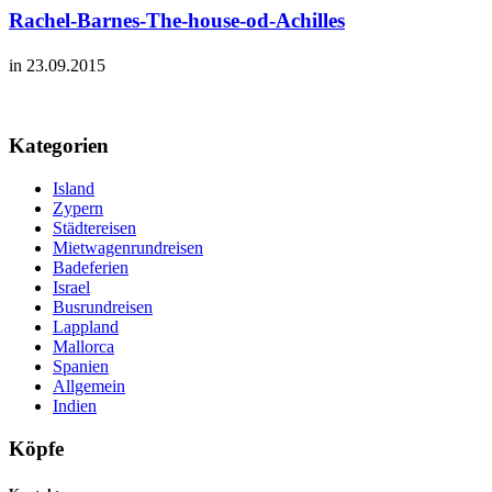
Rachel-Barnes-The-house-od-Achilles
in 23.09.2015
Kategorien
Island
Zypern
Städtereisen
Mietwagenrundreisen
Badeferien
Israel
Busrundreisen
Lappland
Mallorca
Spanien
Allgemein
Indien
Köpfe