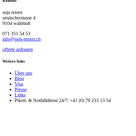
Kontakt
suja reisen
urnäscherstasse 4
9104 waldstatt
071 351 54 53
info@suja-reisen.ch
offerte anfragen
Weitere links
Über uns
Blog
Visa
Presse
Links
Pikett- & Notfalldienst 24/7: +41 (0) 79 233 13 54